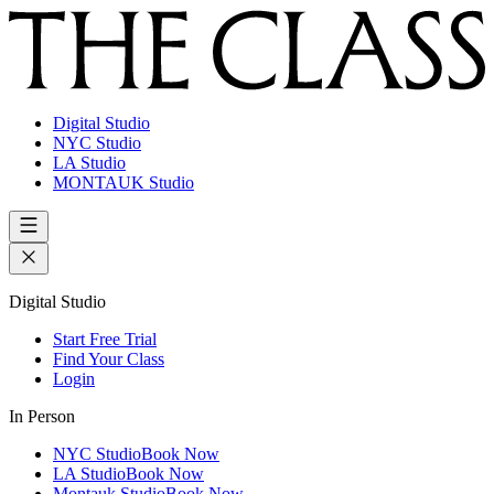
Digital Studio
NYC Studio
LA Studio
MONTAUK Studio
Digital Studio
Start Free Trial
Find Your Class
Login
In Person
NYC Studio
Book Now
LA Studio
Book Now
Montauk Studio
Book Now