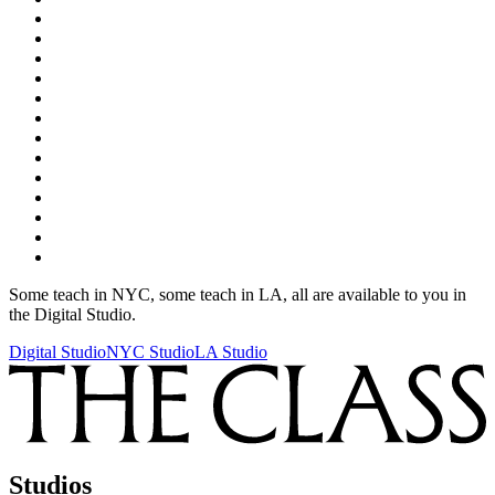
Some teach in NYC, some teach in LA, all are available to you in
the Digital Studio.​​​​‌ ‍ ​‍​‍‌‍ ‌ ​‍‌‍‍‌‌‍‌ ‌‍‍‌‌‍ ‍​‍​‍​ ‍‍​‍​‍‌ ​ ‌‍​‌‌‍ ‍‌‍‍‌‌ ‌​‌ ‍‌​‍ ‍‌‍‍‌‌‍ ​‍​‍​‍ ​​‍​‍‌‍‍​‌ ​‍‌‍‌‌‌‍‌‍​‍​‍​ ‍‍​‍​‍‌‍‍​‌ ‌​‌ ‌​‌ ​​‌ ​ ​ ‍‍​‍ ​‍ ‌ ‌​‌‍‍​‌‍‌‌​‍ ‌‌‍​ ‌‍ ​‌‍​‌‌ ​ ‌ ​ ​‍ ‍‌ ​ ‌‍​‌‌‍ ‍‌‍‍‌‌ ‌​‌ ‍‌​‍ ‍‌ ​ ‌ ‌​‌ ‌‌‌‍‌​‌‍‍‌‌‍ ​‍ ‌‍‍‌‌‍ ‍‌ ‌​‌‍‌‌‌‍ ‍‌ ‌​​‍ ‌‍‌‌‌‍‌​‌‍‍‌‌ ‌​​‍ ‌‍ ‌‌‍ ‌‍‌​‌‍‌‌​ ‌‌ ​​‌ ​‍‌‍‌‌‌ ​ ‌‍‌‌‌‍ ‍‌ ‌​‌‍​‌‌ ‌​‌‍‍‌‌‍ ‌‍ ‍​ ‍ ‌‍‍‌‌‍‌​​ ‌​ ​ ‌‍​‌‌‍‌‍​ ‍‌​ ‌​​ ‌ ​ ‌​​ ‍‌​‍ ‌‌‍‌‍​ ‌ ​ ​ ​ ‌‍​‍ ‌​ ‌​​ ‌​​ ‍​​ ‌​​‍ ‌‌‍​‌‌‍​ ​ ​ ‌‍​‍​‍ ‌​ ‌​​ ​​​ ‌​‌‍​‌​ ​ ​ ​ ​ ​‍‌‍​ ‌‍‌‌​ ​ ​ ​ ​ ​‌​ ‍ ‌ ‌​‌ ‍‌‌ ​​‌‍‌‌​ ‌‌ ​‍‌‍ ‌ ‌‌‌ ‌​‌‍‌‌​ ‍ ‌ ​​‌‍​‌‌ ‌​‌‍‍​​ ‌‌‍​ ‌‍ ‌‍ ‍‌ ‌​‌‍‌‌‌‍ ‍‌ ‌​​‍‌‌​ ‌‌‌​​‍‌‌ ‌‍‍ ‌‍‌‌‌ ‍‌​‍‌‌​ ​ ‌​‌​​‍‌‌​ ​ ‌​‌​​‍‌‌​ ​‍​ ​‍‌‍‌‌‌‍‌‍​ ‌‌‌‍‌‌‌‍​‌​ ‌ ‌‍‌‌​ ​‍​ ​ ​ ‍‌​ ‍​​ ​‌​‍‌‌​ ​‍​ ​‍​‍‌‌​ ‌‌‌​‌​​‍ ‍‌ ‌​‌‍​‌‌‍‌ ‌‍ ​‌‍‍‌‌‍ ‍‌‍‌‌​ ‌‍​‍‌‍​‌‌ ​ ‌‍‌‌‌‌‌‌‌ ​‍‌‍ ​​ ‌‌‍‍​‌ ‌​‌ ‌​‌ ​​‌ ​ ​‍‌‌​ ​ ‌​​‌​‍‌‌​ ​‍‌​‌‍​‍‌‌​ ​‍‌​‌‍‌ ‌​‌‍‍​‌‍‌‌​‍ ‌‌‍​ ‌‍ ​‌‍​‌‌ ​ ‌ ​ ​‍ ‍‌ ​ ‌‍​‌‌‍ ‍‌‍‍‌‌ ‌​‌ ‍‌​‍ ‍‌ ​ ‌ ‌​‌ ‌‌‌‍‌​‌‍‍‌‌‍ ​‍‌‍‌‍‍‌‌‍‌​​ ‌​ ​ ‌‍​‌‌‍‌‍​ ‍‌​ ‌​​ ‌ ​ ‌​​ ‍‌​‍ ‌‌‍‌‍​ ‌ ​ ​ ​ ‌‍​‍ ‌​ ‌​​ ‌​​ ‍​​ ‌​​‍ ‌‌‍​‌‌‍​ ​ ​ ‌‍​‍​‍ ‌​ ‌​​ ​​​ ‌​‌‍​‌​ ​ ​ ​ ​ ​‍‌‍​ ‌‍‌‌​ ​ ​ ​ ​ ​‌​‍‌‍‌ ‌​‌ ‍‌‌ ​​‌‍‌‌​ ‌‌ ​‍‌‍ ‌ ‌‌‌ ‌​‌‍‌‌​‍‌‍‌ ​​‌‍​‌‌ ‌​‌‍‍​​ ‌‌‍​ ‌‍ ‌‍ ‍‌ ‌​‌‍‌‌‌‍ ‍‌ ‌​​‍‌‌​ ‌‌‌​​‍‌‌ ‌‍‍ ‌‍‌‌‌ ‍‌​‍‌‌​ ​ ‌​‌​​‍‌‌​ ​ ‌​‌​​‍‌‌​ ​‍​ ​‍‌‍‌‌‌‍‌‍​ ‌‌‌‍‌‌‌‍​‌​ ‌ ‌‍‌‌​ ​‍​ ​ ​ ‍‌​ ‍​​ ​‌​‍‌‌​ ​‍​ ​‍​‍‌‌​ ‌‌‌​‌​​‍ ‍‌ ‌​‌‍​‌‌‍‌ ‌‍ ​‌‍‍‌‌‍ ‍‌‍‌‌​‍‌‍‌ ​​‌‍‌‌‌ ​‍‌ ​ ‌ ​​‌‍‌‌‌‍​ ‌ ‌​‌‍‍‌‌ ‌‍‌‍‌‌​ ‌‌ ​​‌ ‌‌‌‍​‍‌‍ ​‌‍‍‌‌ ​ ‌‍‍​‌‍‌‌‌‍‌​​‍​‍‌ ‌
Digital Studio​​​​‌ ‍ ​‍​‍‌‍ ‌ ​‍‌‍‍‌‌‍‌ ‌‍‍‌‌‍ ‍​‍​‍​ ‍‍​‍​‍‌ ​ ‌‍​‌‌‍ ‍‌‍‍‌‌ ‌​‌ ‍‌​‍ ‍‌‍‍‌‌‍ ​‍​‍​‍ ​​‍​‍‌‍‍​‌ ​‍‌‍‌‌‌‍‌‍​‍​‍​ ‍‍​‍​‍‌‍‍​‌ ‌​‌ ‌​‌ ​​‌ ​ ​ ‍‍​‍ ​‍ ‌ ‌​‌‍‍​‌‍‌‌​‍ ‌‌‍​ ‌‍ ​‌‍​‌‌ ​ ‌ ​ ​‍ ‍‌ ​ ‌‍​‌‌‍ ‍‌‍‍‌‌ ‌​‌ ‍‌​‍ ‍‌ ​ ‌ ‌​‌ ‌‌‌‍‌​‌‍‍‌‌‍ ​‍ ‌‍‍‌‌‍ ‍‌ ‌​‌‍‌‌‌‍ ‍‌ ‌​​‍ ‌‍‌‌‌‍‌​‌‍‍‌‌ ‌​​‍ ‌‍ ‌‌‍ ‌‍‌​‌‍‌‌​ ‌‌ ​​‌ ​‍‌‍‌‌‌ ​ ‌‍‌‌‌‍ ‍‌ ‌​‌‍​‌‌ ‌​‌‍‍‌‌‍ ‌‍ ‍​ ‍ ‌‍‍‌‌‍‌​​ ‌​ ​ ‌‍​‌‌‍‌‍​ ‍‌​ ‌​​ ‌ ​ ‌​​ ‍‌​‍ ‌‌‍‌‍​ ‌ ​ ​ ​ ‌‍​‍ ‌​ ‌​​ ‌​​ ‍​​ ‌​​‍ ‌‌‍​‌‌‍​ ​ ​ ‌‍​‍​‍ ‌​ ‌​​ ​​​ ‌​‌‍​‌​ ​ ​ ​ ​ ​‍‌‍​ ‌‍‌‌​ ​ ​ ​ ​ ​‌​ ‍ ‌ ‌​‌ ‍‌‌ ​​‌‍‌‌​ ‌‌ ​‍‌‍ ‌ ‌‌‌ ‌​‌‍‌‌​ ‍ ‌ ​​‌‍​‌‌ ‌​‌‍‍​​ ‌‌‍​ ‌‍ ‌‍ ‍‌ ‌​‌‍‌‌‌‍ ‍‌ ‌​​‍‌‌​ ‌‌‌​​‍‌‌ ‌‍‍ ‌‍‌‌‌ ‍‌​‍‌‌​ ​ ‌​‌​​‍‌‌​ ​ ‌​‌​​‍‌‌​ ​‍​ ​‍‌‍‌‌‌‍‌‍​ ‌‌‌‍‌‌‌‍​‌​ ‌ ‌‍‌‌​ ​‍​ ​ ​ ‍‌​ ‍​​ ​‌​‍‌‌​ ​‍​ ​‍​‍‌‌​ ‌‌‌​‌​​‍ ‍‌‍​ ‌ ‌​‌‍​‌‌ ​ ​‍‌‌​ ‌‌‌​​‍‌‌ ‌‍‍ ‌‍‌‌‌ ‍‌​‍‌‌​ ​ ‌​‌​​‍‌‌​ ​ ‌​‌​​‍‌‌​ ​‍​ ​‍​ ​​​ ​​‌‍​‍​ ​‌‌‍‌‌‌‍​‍​ ​​‌‍‌​‌‍‌‌‌‍‌‍​ ‌​​ ​ ​‍‌‌​ ​‍​ ​‍​‍‌‌​ ‌‌‌​‌​​‍ ‍‌‍ ​‌‍‍‌‌‍ ‍‌‍‍ ​‍ ‍‌‍ ​‌‍​‌‌‍​‍‌‍‌‌‌‍ ​​ ‌‍​‍‌‍​‌‌ ​ ‌‍‌‌‌‌‌‌‌ ​‍‌‍ ​​ ‌‌‍‍​‌ ‌​‌ ‌​‌ ​​‌ ​ ​‍‌‌​ ​ ‌​​‌​‍‌‌​ ​‍‌​‌‍​‍‌‌​ ​‍‌​‌‍‌ ‌​‌‍‍​‌‍‌‌​‍ ‌‌‍​ ‌‍ ​‌‍​‌‌ ​ ‌ ​ ​‍ ‍‌ ​ ‌‍​‌‌‍ ‍‌‍‍‌‌ ‌​‌ ‍‌​‍ ‍‌ ​ ‌ ‌​‌ ‌‌‌‍‌​‌‍‍‌‌‍ ​‍‌‍‌‍‍‌‌‍‌​​ ‌​ ​ ‌‍​‌‌‍‌‍​ ‍‌​ ‌​​ ‌ ​ ‌​​ ‍‌​‍ ‌‌‍‌‍​ ‌ ​ ​ ​ ‌‍​‍ ‌​ ‌​​ ‌​​ ‍​​ ‌​​‍ ‌‌‍​‌‌‍​ ​ ​ ‌‍​‍​‍ ‌​ ‌​​ ​​​ ‌​‌‍​‌​ ​ ​ ​ ​ ​‍‌‍​ ‌‍‌‌​ ​ ​ ​ ​ ​‌​‍‌‍‌ ‌​‌ ‍‌‌ ​​‌‍‌‌​ ‌‌ ​‍‌‍ ‌ ‌‌‌ ‌​‌‍‌‌​‍‌‍‌ ​​‌‍​‌‌ ‌​‌‍‍​​ ‌‌‍​ ‌‍ ‌‍ ‍‌ ‌​‌‍‌‌‌‍ ‍‌ ‌​​‍‌‌​ ‌‌‌​​‍‌‌ ‌‍‍ ‌‍‌‌‌ ‍‌​‍‌‌​ ​ ‌​‌​​‍‌‌​ ​ ‌​‌​​‍‌‌​ ​‍​ ​‍‌‍‌‌‌‍‌‍​ ‌‌‌‍‌‌‌‍​‌​ ‌ ‌‍‌‌​ ​‍​ ​ ​ ‍‌​ ‍​​ ​‌​‍‌‌​ ​‍​ ​‍​‍‌‌​ ‌‌‌​‌​​‍ ‍‌‍​ ‌ ‌​‌‍​‌‌ ​ ​‍‌‌​ ‌‌‌​​‍‌‌ ‌‍‍ ‌‍‌‌‌ ‍‌​‍‌‌​ ​ ‌​‌​​‍‌‌​ ​ ‌​‌​​‍‌‌​ ​‍​ ​‍​ ​​​ ​​‌‍​‍​ ​‌‌‍‌‌‌‍​‍​ ​​‌‍‌​‌‍‌‌‌‍‌‍​ ‌​​ ​ ​‍‌‌​ ​‍​ ​‍​‍‌‌​ ‌‌‌​‌​​‍ ‍‌‍ ​‌‍‍‌‌‍ ‍‌‍‍ ​‍ ‍‌‍ ​‌‍​‌‌‍​‍‌‍‌‌‌‍ ​​‍‌‍‌ ​​‌‍‌‌‌ ​‍‌ ​ ‌ ​​‌‍‌‌‌‍​ ‌ ‌​‌‍‍‌‌ ‌‍‌‍‌‌​ ‌‌ ​​‌ ‌‌‌‍​‍‌‍ ​‌‍‍‌‌ ​ ‌‍‍​‌‍‌‌‌‍‌​​‍​‍‌ ‌
NYC Studio​​​​‌ ‍ ​‍​‍‌‍ ‌ ​‍‌‍‍‌‌‍‌ ‌‍‍‌‌‍ ‍​‍​‍​ ‍‍​‍​‍‌ ​ ‌‍​‌‌‍ ‍‌‍‍‌‌ ‌​‌ ‍‌​‍ ‍‌‍‍‌‌‍ ​‍​‍​‍ ​​‍​‍‌‍‍​‌ ​‍‌‍‌‌‌‍‌‍​‍​‍​ ‍‍​‍​‍‌‍‍​‌ ‌​‌ ‌​‌ ​​‌ ​ ​ ‍‍​‍ ​‍ ‌ ‌​‌‍‍​‌‍‌‌​‍ ‌‌‍​ ‌‍ ​‌‍​‌‌ ​ ‌ ​ ​‍ ‍‌ ​ ‌‍​‌‌‍ ‍‌‍‍‌‌ ‌​‌ ‍‌​‍ ‍‌ ​ ‌ ‌​‌ ‌‌‌‍‌​‌‍‍‌‌‍ ​‍ ‌‍‍‌‌‍ ‍‌ ‌​‌‍‌‌‌‍ ‍‌ ‌​​‍ ‌‍‌‌‌‍‌​‌‍‍‌‌ ‌​​‍ ‌‍ ‌‌‍ ‌‍‌​‌‍‌‌​ ‌‌ ​​‌ ​‍‌‍‌‌‌ ​ ‌‍‌‌‌‍ ‍‌ ‌​‌‍​‌‌ ‌​‌‍‍‌‌‍ ‌‍ ‍​ ‍ ‌‍‍‌‌‍‌​​ ‌​ ​ ‌‍​‌‌‍‌‍​ ‍‌​ ‌​​ ‌ ​ ‌​​ ‍‌​‍ ‌‌‍‌‍​ ‌ ​ ​ ​ ‌‍​‍ ‌​ ‌​​ ‌​​ ‍​​ ‌​​‍ ‌‌‍​‌‌‍​ ​ ​ ‌‍​‍​‍ ‌​ ‌​​ ​​​ ‌​‌‍​‌​ ​ ​ ​ ​ ​‍‌‍​ ‌‍‌‌​ ​ ​ ​ ​ ​‌​ ‍ ‌ ‌​‌ ‍‌‌ ​​‌‍‌‌​ ‌‌ ​‍‌‍ ‌ ‌‌‌ ‌​‌‍‌‌​ ‍ ‌ ​​‌‍​‌‌ ‌​‌‍‍​​ ‌‌‍​ ‌‍ ‌‍ ‍‌ ‌​‌‍‌‌‌‍ ‍‌ ‌​​‍‌‌​ ‌‌‌​​‍‌‌ ‌‍‍ ‌‍‌‌‌ ‍‌​‍‌‌​ ​ ‌​‌​​‍‌‌​ ​ ‌​‌​​‍‌‌​ ​‍​ ​‍‌‍‌‌‌‍‌‍​ ‌‌‌‍‌‌‌‍​‌​ ‌ ‌‍‌‌​ ​‍​ ​ ​ ‍‌​ ‍​​ ​‌​‍‌‌​ ​‍​ ​‍​‍‌‌​ ‌‌‌​‌​​‍ ‍‌‍​ ‌ ‌​‌‍​‌‌ ​ ​‍‌‌​ ‌‌‌​​‍‌‌ ‌‍‍ ‌‍‌‌‌ ‍‌​‍‌‌​ ​ ‌​‌​​‍‌‌​ ​ ‌​‌​​‍‌‌​ ​‍​ ​‍​ ‍​​ ‌​​ ‌‍​ ‌ ‌‍‌‍‌‍​‍‌‍​‌​ ‍​​ ‌ ​ ​‍​ ‍‌​ ​ ​‍‌‌​ ​‍​ ​‍​‍‌‌​ ‌‌‌​‌​​‍ ‍‌‍ ​‌‍‍‌‌‍ ‍‌‍‍ ​‍ ‍‌‍ ​‌‍​‌‌‍​‍‌‍‌‌‌‍ ​​ ‌‍​‍‌‍​‌‌ ​ ‌‍‌‌‌‌‌‌‌ ​‍‌‍ ​​ ‌‌‍‍​‌ ‌​‌ ‌​‌ ​​‌ ​ ​‍‌‌​ ​ ‌​​‌​‍‌‌​ ​‍‌​‌‍​‍‌‌​ ​‍‌​‌‍‌ ‌​‌‍‍​‌‍‌‌​‍ ‌‌‍​ ‌‍ ​‌‍​‌‌ ​ ‌ ​ ​‍ ‍‌ ​ ‌‍​‌‌‍ ‍‌‍‍‌‌ ‌​‌ ‍‌​‍ ‍‌ ​ ‌ ‌​‌ ‌‌‌‍‌​‌‍‍‌‌‍ ​‍‌‍‌‍‍‌‌‍‌​​ ‌​ ​ ‌‍​‌‌‍‌‍​ ‍‌​ ‌​​ ‌ ​ ‌​​ ‍‌​‍ ‌‌‍‌‍​ ‌ ​ ​ ​ ‌‍​‍ ‌​ ‌​​ ‌​​ ‍​​ ‌​​‍ ‌‌‍​‌‌‍​ ​ ​ ‌‍​‍​‍ ‌​ ‌​​ ​​​ ‌​‌‍​‌​ ​ ​ ​ ​ ​‍‌‍​ ‌‍‌‌​ ​ ​ ​ ​ ​‌​‍‌‍‌ ‌​‌ ‍‌‌ ​​‌‍‌‌​ ‌‌ ​‍‌‍ ‌ ‌‌‌ ‌​‌‍‌‌​‍‌‍‌ ​​‌‍​‌‌ ‌​‌‍‍​​ ‌‌‍​ ‌‍ ‌‍ ‍‌ ‌​‌‍‌‌‌‍ ‍‌ ‌​​‍‌‌​ ‌‌‌​​‍‌‌ ‌‍‍ ‌‍‌‌‌ ‍‌​‍‌‌​ ​ ‌​‌​​‍‌‌​ ​ ‌​‌​​‍‌‌​ ​‍​ ​‍‌‍‌‌‌‍‌‍​ ‌‌‌‍‌‌‌‍​‌​ ‌ ‌‍‌‌​ ​‍​ ​ ​ ‍‌​ ‍​​ ​‌​‍‌‌​ ​‍​ ​‍​‍‌‌​ ‌‌‌​‌​​‍ ‍‌‍​ ‌ ‌​‌‍​‌‌ ​ ​‍‌‌​ ‌‌‌​​‍‌‌ ‌‍‍ ‌‍‌‌‌ ‍‌​‍‌‌​ ​ ‌​‌​​‍‌‌​ ​ ‌​‌​​‍‌‌​ ​‍​ ​‍​ ‍​​ ‌​​ ‌‍​ ‌ ‌‍‌‍‌‍​‍‌‍​‌​ ‍​​ ‌ ​ ​‍​ ‍‌​ ​ ​‍‌‌​ ​‍​ ​‍​‍‌‌​ ‌‌‌​‌​​‍ ‍‌‍ ​‌‍‍‌‌‍ ‍‌‍‍ ​‍ ‍‌‍ ​‌‍​‌‌‍​‍‌‍‌‌‌‍ ​​‍‌‍‌ ​​‌‍‌‌‌ ​‍‌ ​ ‌ ​​‌‍‌‌‌‍​ ‌ ‌​‌‍‍‌‌ ‌‍‌‍‌‌​ ‌‌ ​​‌ ‌‌‌‍​‍‌‍ ​‌‍‍‌‌ ​ ‌‍‍​‌‍‌‌‌‍‌​​‍​‍‌ ‌
LA Studio​​​​‌ ‍ ​‍​‍‌‍ ‌ ​‍‌‍‍‌‌‍‌ ‌‍‍‌‌‍ ‍​‍​‍​ ‍‍​‍​‍‌ ​ ‌‍​‌‌‍ ‍‌‍‍‌‌ ‌​‌ ‍‌​‍ ‍‌‍‍‌‌‍ ​‍​‍​‍ ​​‍​‍‌‍‍​‌ ​‍‌‍‌‌‌‍‌‍​‍​‍​ ‍‍​‍​‍‌‍‍​‌ ‌​‌ ‌​‌ ​​‌ ​ ​ ‍‍​‍ ​‍ ‌ ‌​‌‍‍​‌‍‌‌​‍ ‌‌‍​ ‌‍ ​‌‍​‌‌ ​ ‌ ​ ​‍ ‍‌ ​ ‌‍​‌‌‍ ‍‌‍‍‌‌ ‌​‌ ‍‌​‍ ‍‌ ​ ‌ ‌​‌ ‌‌‌‍‌​‌‍‍‌‌‍ ​‍ ‌‍‍‌‌‍ ‍‌ ‌​‌‍‌‌‌‍ ‍‌ ‌​​‍ ‌‍‌‌‌‍‌​‌‍‍‌‌ ‌​​‍ ‌‍ ‌‌‍ ‌‍‌​‌‍‌‌​ ‌‌ ​​‌ ​‍‌‍‌‌‌ ​ ‌‍‌‌‌‍ ‍‌ ‌​‌‍​‌‌ ‌​‌‍‍‌‌‍ ‌‍ ‍​ ‍ ‌‍‍‌‌‍‌​​ ‌​ ​ ‌‍​‌‌‍‌‍​ ‍‌​ ‌​​ ‌ ​ ‌​​ ‍‌​‍ ‌‌‍‌‍​ ‌ ​ ​ ​ ‌‍​‍ ‌​ ‌​​ ‌​​ ‍​​ ‌​​‍ ‌‌‍​‌‌‍​ ​ ​ ‌‍​‍​‍ ‌​ ‌​​ ​​​ ‌​‌‍​‌​ ​ ​ ​ ​ ​‍‌‍​ ‌‍‌‌​ ​ ​ ​ ​ ​‌​ ‍ ‌ ‌​‌ ‍‌‌ ​​‌‍‌‌​ ‌‌ ​‍‌‍ ‌ ‌‌‌ ‌​‌‍‌‌​ ‍ ‌ ​​‌‍​‌‌ ‌​‌‍‍​​ ‌‌‍​ ‌‍ ‌‍ ‍‌ ‌​‌‍‌‌‌‍ ‍‌ ‌​​‍‌‌​ ‌‌‌​​‍‌‌ ‌‍‍ ‌‍‌‌‌ ‍‌​‍‌‌​ ​ ‌​‌​​‍‌‌​ ​ ‌​‌​​‍‌‌​ ​‍​ ​‍‌‍‌‌‌‍‌‍​ ‌‌‌‍‌‌‌‍​‌​ ‌ ‌‍‌‌​ ​‍​ ​ ​ ‍‌​ ‍​​ ​‌​‍‌‌​ ​‍​ ​‍​‍‌‌​ ‌‌‌​‌​​‍ ‍‌‍​ ‌ ‌​‌‍​‌‌ ​ ​‍‌‌​ ‌‌‌​​‍‌‌ ‌‍‍ ‌‍‌‌‌ ‍‌​‍‌‌​ ​ ‌​‌​​‍‌‌​ ​ ‌​‌​​‍‌‌​ ​‍​ ​‍‌‍‌​​ ‍‌​ ​ ‌‍​ ‌‍‌‍‌‍‌​​ ‌ ​ ​ ‌‍‌‌‌‍​‍‌‍‌‍​ ​​​‍‌‌​ ​‍​ ​‍​‍‌‌​ ‌‌‌​‌​​‍ ‍‌‍ ​‌‍‍‌‌‍ ‍‌‍‍ ​‍ ‍‌‍ ​‌‍​‌‌‍​‍‌‍‌‌‌‍ ​​ ‌‍​‍‌‍​‌‌ ​ ‌‍‌‌‌‌‌‌‌ ​‍‌‍ ​​ ‌‌‍‍​‌ ‌​‌ ‌​‌ ​​‌ ​ ​‍‌‌​ ​ ‌​​‌​‍‌‌​ ​‍‌​‌‍​‍‌‌​ ​‍‌​‌‍‌ ‌​‌‍‍​‌‍‌‌​‍ ‌‌‍​ ‌‍ ​‌‍​‌‌ ​ ‌ ​ ​‍ ‍‌ ​ ‌‍​‌‌‍ ‍‌‍‍‌‌ ‌​‌ ‍‌​‍ ‍‌ ​ ‌ ‌​‌ ‌‌‌‍‌​‌‍‍‌‌‍ ​‍‌‍‌‍‍‌‌‍‌​​ ‌​ ​ ‌‍​‌‌‍‌‍​ ‍‌​ ‌​​ ‌ ​ ‌​​ ‍‌​‍ ‌‌‍‌‍​ ‌ ​ ​ ​ ‌‍​‍ ‌​ ‌​​ ‌​​ ‍​​ ‌​​‍ ‌‌‍​‌‌‍​ ​ ​ ‌‍​‍​‍ ‌​ ‌​​ ​​​ ‌​‌‍​‌​ ​ ​ ​ ​ ​‍‌‍​ ‌‍‌‌​ ​ ​ ​ ​ ​‌​‍‌‍‌ ‌​‌ ‍‌‌ ​​‌‍‌‌​ ‌‌ ​‍‌‍ ‌ ‌‌‌ ‌​‌‍‌‌​‍‌‍‌ ​​‌‍​‌‌ ‌​‌‍‍​​ ‌‌‍​ ‌‍ ‌‍ ‍‌ ‌​‌‍‌‌‌‍ ‍‌ ‌​​‍‌‌​ ‌‌‌​​‍‌‌ ‌‍‍ ‌‍‌‌‌ ‍‌​‍‌‌​ ​ ‌​‌​​‍‌‌​ ​ ‌​‌​​‍‌‌​ ​‍​ ​‍‌‍‌‌‌‍‌‍​ ‌‌‌‍‌‌‌‍​‌​ ‌ ‌‍‌‌​ ​‍​ ​ ​ ‍‌​ ‍​​ ​‌​‍‌‌​ ​‍​ ​‍​‍‌‌​ ‌‌‌​‌​​‍ ‍‌‍​ ‌ ‌​‌‍​‌‌ ​ ​‍‌‌​ ‌‌‌​​‍‌‌ ‌‍‍ ‌‍‌‌‌ ‍‌​‍‌‌​ ​ ‌​‌​​‍‌‌​ ​ ‌​‌​​‍‌‌​ ​‍​ ​‍‌‍‌​​ ‍‌​ ​ ‌‍​ ‌‍‌‍‌‍‌​​ ‌ ​ ​ ‌‍‌‌‌‍​‍‌‍‌‍​ ​​​‍‌‌​ ​‍​ ​‍​‍‌‌​ ‌‌‌​‌​​‍ ‍‌‍ ​‌‍‍‌‌‍ ‍‌‍‍ ​‍ ‍‌‍ ​‌‍​‌‌‍​‍‌‍‌‌‌‍ ​​‍‌‍‌ ​​‌‍‌‌‌ ​‍‌ ​ ‌ ​​‌‍‌‌‌‍​ ‌ ‌​‌‍‍‌‌ ‌‍‌‍‌‌​ ‌‌ ​​‌ ‌‌‌‍​‍‌‍ ​‌‍‍‌‌ ​ ‌‍‍​‌‍‌‌‌‍‌​​‍​‍‌ ‌
Studios