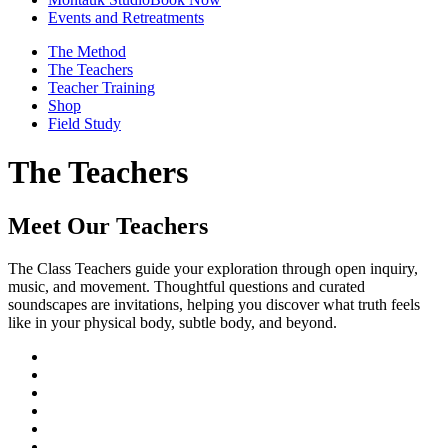
Events and Retreatments
The Method
The Teachers
Teacher Training
Shop
Field Study
The Teachers​​​​‌ ‍ ​‍​‍‌‍ ‌ ​‍‌‍‍‌‌‍‌ ‌‍‍‌‌‍ ‍​‍​‍​ ‍‍​‍​‍‌ ​ ‌‍​‌‌‍ ‍‌‍‍‌‌ ‌​‌ ‍‌​‍ ‍‌‍‍‌‌‍ ​‍​‍​‍ ​​‍​‍‌‍‍​‌ ​‍‌‍‌‌‌‍‌‍​‍​‍​ ‍‍​‍​‍‌‍‍​‌ ‌​‌ ‌​‌ ​​‌ ​ ​ ‍‍​‍ ​‍ ‌ ‌​‌‍‍​‌‍‌‌​‍ ‌‌‍​ ‌‍ ​‌‍​‌‌ ​ ‌ ​ ​‍ ‍‌ ​ ‌‍​‌‌‍ ‍‌‍‍‌‌ ‌​‌ ‍‌​‍ ‍‌ ​ ‌ ‌​‌ ‌‌‌‍‌​‌‍‍‌‌‍ ​‍ ‌‍‍‌‌‍ ‍‌ ‌​‌‍‌‌‌‍ ‍‌ ‌​​‍ ‌‍‌‌‌‍‌​‌‍‍‌‌ ‌​​‍ ‌‍ ‌‌‍ ‌‍‌​‌‍‌‌​ ‌‌ ​​‌ ​‍‌‍‌‌‌ ​ ‌‍‌‌‌‍ ‍‌ ‌​‌‍​‌‌ ‌​‌‍‍‌‌‍ ‌‍ ‍​ ‍ ‌‍‍‌‌‍‌​​ ‌​ ​ ‌‍​‌‌‍‌‍​ ‍‌​ ‌​​ ‌ ​ ‌​​ ‍‌​‍ ‌‌‍‌‍​ ‌ ​ ​ ​ ‌‍​‍ ‌​ ‌​​ ‌​​ ‍​​ ‌​​‍ ‌‌‍​‌‌‍​ ​ ​ ‌‍​‍​‍ ‌​ ‌​​ ​​​ ‌​‌‍​‌​ ​ ​ ​ ​ ​‍‌‍​ ‌‍‌‌​ ​ ​ ​ ​ ​‌​ ‍ ‌ ‌​‌ ‍‌‌ ​​‌‍‌‌​ ‌‌ ​‍‌‍ ‌ ‌‌‌ ‌​‌‍‌‌​ ‍ ‌ ​​‌‍​‌‌ ‌​‌‍‍​​ ‌‌ ‌​‌‍‍‌‌ ‌​‌‍ ​‌‍‌‌​ ‌‍​‍‌‍​‌‌ ​ ‌‍‌‌‌‌‌‌‌ ​‍‌‍ ​​ ‌‌‍‍​‌ ‌​‌ ‌​‌ ​​‌ ​ ​‍‌‌​ ​ ‌​​‌​‍‌‌​ ​‍‌​‌‍​‍‌‌​ ​‍‌​‌‍‌ ‌​‌‍‍​‌‍‌‌​‍ ‌‌‍​ ‌‍ ​‌‍​‌‌ ​ ‌ ​ ​‍ ‍‌ ​ ‌‍​‌‌‍ ‍‌‍‍‌‌ ‌​‌ ‍‌​‍ ‍‌ ​ ‌ ‌​‌ ‌‌‌‍‌​‌‍‍‌‌‍ ​‍‌‍‌‍‍‌‌‍‌​​ ‌​ ​ ‌‍​‌‌‍‌‍​ ‍‌​ ‌​​ ‌ ​ ‌​​ ‍‌​‍ ‌‌‍‌‍​ ‌ ​ ​ ​ ‌‍​‍ ‌​ ‌​​ ‌​​ ‍​​ ‌​​‍ ‌‌‍​‌‌‍​ ​ ​ ‌‍​‍​‍ ‌​ ‌​​ ​​​ ‌​‌‍​‌​ ​ ​ ​ ​ ​‍‌‍​ ‌‍‌‌​ ​ ​ ​ ​ ​‌​‍‌‍‌ ‌​‌ ‍‌‌ ​​‌‍‌‌​ ‌‌ ​‍‌‍ ‌ ‌‌‌ ‌​‌‍‌‌​‍‌‍‌ ​​‌‍​‌‌ ‌​‌‍‍​​ ‌‌ ‌​‌‍‍‌‌ ‌​‌‍ ​‌‍‌‌​‍‌‍‌ ​​‌‍‌‌‌ ​‍‌ ​ ‌ ​​‌‍‌‌‌‍​ ‌ ‌​‌‍‍‌‌ ‌‍‌‍‌‌​ ‌‌ ​​‌ ‌‌‌‍​‍‌‍ ​‌‍‍‌‌ ​ ‌‍‍​‌‍‌‌‌‍‌​​‍​‍‌ ‌
Meet Our Teachers​​​​‌ ‍ ​‍​‍‌‍ ‌ ​‍‌‍‍‌‌‍‌ ‌‍‍‌‌‍ ‍​‍​‍​ ‍‍​‍​‍‌ ​ ‌‍​‌‌‍ ‍‌‍‍‌‌ ‌​‌ ‍‌​‍ ‍‌‍‍‌‌‍ ​‍​‍​‍ ​​‍​‍‌‍‍​‌ ​‍‌‍‌‌‌‍‌‍​‍​‍​ ‍‍​‍​‍‌‍‍​‌ ‌​‌ ‌​‌ ​​‌ ​ ​ ‍‍​‍ ​‍ ‌ ‌​‌‍‍​‌‍‌‌​‍ ‌‌‍​ ‌‍ ​‌‍​‌‌ ​ ‌ ​ ​‍ ‍‌ ​ ‌‍​‌‌‍ ‍‌‍‍‌‌ ‌​‌ ‍‌​‍ ‍‌ ​ ‌ ‌​‌ ‌‌‌‍‌​‌‍‍‌‌‍ ​‍ ‌‍‍‌‌‍ ‍‌ ‌​‌‍‌‌‌‍ ‍‌ ‌​​‍ ‌‍‌‌‌‍‌​‌‍‍‌‌ ‌​​‍ ‌‍ ‌‌‍ ‌‍‌​‌‍‌‌​ ‌‌ ​​‌ ​‍‌‍‌‌‌ ​ ‌‍‌‌‌‍ ‍‌ ‌​‌‍​‌‌ ‌​‌‍‍‌‌‍ ‌‍ ‍​ ‍ ‌‍‍‌‌‍‌​​ ‌​ ​ ‌‍​‌‌‍‌‍​ ‍‌​ ‌​​ ‌ ​ ‌​​ ‍‌​‍ ‌‌‍‌‍​ ‌ ​ ​ ​ ‌‍​‍ ‌​ ‌​​ ‌​​ ‍​​ ‌​​‍ ‌‌‍​‌‌‍​ ​ ​ ‌‍​‍​‍ ‌​ ‌​​ ​​​ ‌​‌‍​‌​ ​ ​ ​ ​ ​‍‌‍​ ‌‍‌‌​ ​ ​ ​ ​ ​‌​ ‍ ‌ ‌​‌ ‍‌‌ ​​‌‍‌‌​ ‌‌ ​‍‌‍ ‌ ‌‌‌ ‌​‌‍‌‌​ ‍ ‌ ​​‌‍​‌‌ ‌​‌‍‍​​ ‌‌‍​ ‌‍ ‌‍ ‍‌ ‌​‌‍‌‌‌‍ ‍‌ ‌​​‍‌‌​ ‌‌‌​​‍‌‌ ‌‍‍ ‌‍‌‌‌ ‍‌​‍‌‌​ ​ ‌​‌​​‍‌‌​ ​ ‌​‌​​‍‌‌​ ​‍​ ​‍​ ‌‌​ ‍​​ ‍‌​ ​ ‌‍‌‍​ ‌ ​ ‍​‌‍​‌​ ‌‍​ ​‌​ ‌‌‌‍‌​​‍‌‌​ ​‍​ ​‍​‍‌‌​ ‌‌‌​‌​​‍ ‍‌‍​ ‌‍ ‌‍ ‍‌ ‌​‌‍‌‌‌‍ ‍‌ ‌​​‍‌‌​ ‌‌‌​​‍‌‌ ‌‍‍ ‌‍‌‌‌ ‍‌​‍‌‌​ ​ ‌​‌​​‍‌‌​ ​ ‌​‌​​‍‌‌​ ​‍​ ​‍‌‍​ ​ ‍​​ ‌​​ ‍​‌‍​‌‌‍​ ​ ​‍​ ‍‌‌‍​‍​ ‌‌‌‍‌‍​ ‍‌​‍‌‌​ ​‍​ ​‍​‍‌‌​ ‌‌‌​‌​​‍ ‍‌‍​ ‌‍‍​‌‍‍‌‌‍ ​‌‍‌​‌ ​‍‌‍‌‌‌‍ ‍​‍‌‌​ ‌‌‌​​‍‌‌ ‌‍‍ ‌‍‌‌‌ ‍‌​‍‌‌​ ​ ‌​‌​​‍‌‌​ ​ ‌​‌​​‍‌‌​ ​‍​ ​‍​ ‍‌​ ‌​‌‍​‌‌‍​‌​ ‍​​ ​​‌‍​ ​ ‌‍‌‍​‌​ ​‍​ ‌​​ ‍‌​‍‌‌​ ​‍​ ​‍​‍‌‌​ ‌‌‌​‌​​‍ ‍‌ ‌​‌‍‌‌‌ ‍​‌ ‌​​ ‌‍​‍‌‍​‌‌ ​ ‌‍‌‌‌‌‌‌‌ ​‍‌‍ ​​ ‌‌‍‍​‌ ‌​‌ ‌​‌ ​​‌ ​ ​‍‌‌​ ​ ‌​​‌​‍‌‌​ ​‍‌​‌‍​‍‌‌​ ​‍‌​‌‍‌ ‌​‌‍‍​‌‍‌‌​‍ ‌‌‍​ ‌‍ ​‌‍​‌‌ ​ ‌ ​ ​‍ ‍‌ ​ ‌‍​‌‌‍ ‍‌‍‍‌‌ ‌​‌ ‍‌​‍ ‍‌ ​ ‌ ‌​‌ ‌‌‌‍‌​‌‍‍‌‌‍ ​‍‌‍‌‍‍‌‌‍‌​​ ‌​ ​ ‌‍​‌‌‍‌‍​ ‍‌​ ‌​​ ‌ ​ ‌​​ ‍‌​‍ ‌‌‍‌‍​ ‌ ​ ​ ​ ‌‍​‍ ‌​ ‌​​ ‌​​ ‍​​ ‌​​‍ ‌‌‍​‌‌‍​ ​ ​ ‌‍​‍​‍ ‌​ ‌​​ ​​​ ‌​‌‍​‌​ ​ ​ ​ ​ ​‍‌‍​ ‌‍‌‌​ ​ ​ ​ ​ ​‌​‍‌‍‌ ‌​‌ ‍‌‌ ​​‌‍‌‌​ ‌‌ ​‍‌‍ ‌ ‌‌‌ ‌​‌‍‌‌​‍‌‍‌ ​​‌‍​‌‌ ‌​‌‍‍​​ ‌‌‍​ ‌‍ ‌‍ ‍‌ ‌​‌‍‌‌‌‍ ‍‌ ‌​​‍‌‌​ ‌‌‌​​‍‌‌ ‌‍‍ ‌‍‌‌‌ ‍‌​‍‌‌​ ​ ‌​‌​​‍‌‌​ ​ ‌​‌​​‍‌‌​ ​‍​ ​‍​ ‌‌​ ‍​​ ‍‌​ ​ ‌‍‌‍​ ‌ ​ ‍​‌‍​‌​ ‌‍​ ​‌​ ‌‌‌‍‌​​‍‌‌​ ​‍​ ​‍​‍‌‌​ ‌‌‌​‌​​‍ ‍‌‍​ ‌‍ ‌‍ ‍‌ ‌​‌‍‌‌‌‍ ‍‌ ‌​​‍‌‌​ ‌‌‌​​‍‌‌ ‌‍‍ ‌‍‌‌‌ ‍‌​‍‌‌​ ​ ‌​‌​​‍‌‌​ ​ ‌​‌​​‍‌‌​ ​‍​ ​‍‌‍​ ​ ‍​​ ‌​​ ‍​‌‍​‌‌‍​ ​ ​‍​ ‍‌‌‍​‍​ ‌‌‌‍‌‍​ ‍‌​‍‌‌​ ​‍​ ​‍​‍‌‌​ ‌‌‌​‌​​‍ ‍‌‍​ ‌‍‍​‌‍‍‌‌‍ ​‌‍‌​‌ ​‍‌‍‌‌‌‍ ‍​‍‌‌​ ‌‌‌​​‍‌‌ ‌‍‍ ‌‍‌‌‌ ‍‌​‍‌‌​ ​ ‌​‌​​‍‌‌​ ​ ‌​‌​​‍‌‌​ ​‍​ ​‍​ ‍‌​ ‌​‌‍​‌‌‍​‌​ ‍​​ ​​‌‍​ ​ ‌‍‌‍​‌​ ​‍​ ‌​​ ‍‌​‍‌‌​ ​‍​ ​‍​‍‌‌​ ‌‌‌​‌​​‍ ‍‌ ‌​‌‍‌‌‌ ‍​‌ ‌​​‍‌‍‌ ​​‌‍‌‌‌ ​‍‌ ​ ‌ ​​‌‍‌‌‌‍​ ‌ ‌​‌‍‍‌‌ ‌‍‌‍‌‌​ ‌‌ ​​‌ ‌‌‌‍​‍‌‍ ​‌‍‍‌‌ ​ ‌‍‍​‌‍‌‌‌‍‌​​‍​‍‌ ‌
The Class Teachers guide your exploration through open inquiry,
music, and movement. Thoughtful questions and curated
soundscapes are invitations, helping you discover what truth feels
like in your physical body, subtle body, and beyond.​​​​‌ ‍ ​‍​‍‌‍ ‌ ​‍‌‍‍‌‌‍‌ ‌‍‍‌‌‍ ‍​‍​‍​ ‍‍​‍​‍‌ ​ ‌‍​‌‌‍ ‍‌‍‍‌‌ ‌​‌ ‍‌​‍ ‍‌‍‍‌‌‍ ​‍​‍​‍ ​​‍​‍‌‍‍​‌ ​‍‌‍‌‌‌‍‌‍​‍​‍​ ‍‍​‍​‍‌‍‍​‌ ‌​‌ ‌​‌ ​​‌ ​ ​ ‍‍​‍ ​‍ ‌ ‌​‌‍‍​‌‍‌‌​‍ ‌‌‍​ ‌‍ ​‌‍​‌‌ ​ ‌ ​ ​‍ ‍‌ ​ ‌‍​‌‌‍ ‍‌‍‍‌‌ ‌​‌ ‍‌​‍ ‍‌ ​ ‌ ‌​‌ ‌‌‌‍‌​‌‍‍‌‌‍ ​‍ ‌‍‍‌‌‍ ‍‌ ‌​‌‍‌‌‌‍ ‍‌ ‌​​‍ ‌‍‌‌‌‍‌​‌‍‍‌‌ ‌​​‍ ‌‍ ‌‌‍ ‌‍‌​‌‍‌‌​ ‌‌ ​​‌ ​‍‌‍‌‌‌ ​ ‌‍‌‌‌‍ ‍‌ ‌​‌‍​‌‌ ‌​‌‍‍‌‌‍ ‌‍ ‍​ ‍ ‌‍‍‌‌‍‌​​ ‌​ ​ ‌‍​‌‌‍‌‍​ ‍‌​ ‌​​ ‌ ​ ‌​​ ‍‌​‍ ‌‌‍‌‍​ ‌ ​ ​ ​ ‌‍​‍ ‌​ ‌​​ ‌​​ ‍​​ ‌​​‍ ‌‌‍​‌‌‍​ ​ ​ ‌‍​‍​‍ ‌​ ‌​​ ​​​ ‌​‌‍​‌​ ​ ​ ​ ​ ​‍‌‍​ ‌‍‌‌​ ​ ​ ​ ​ ​‌​ ‍ ‌ ‌​‌ ‍‌‌ ​​‌‍‌‌​ ‌‌ ​‍‌‍ ‌ ‌‌‌ ‌​‌‍‌‌​ ‍ ‌ ​​‌‍​‌‌ ‌​‌‍‍​​ ‌‌‍​ ‌‍ ‌‍ ‍‌ ‌​‌‍‌‌‌‍ ‍‌ ‌​​‍‌‌​ ‌‌‌​​‍‌‌ ‌‍‍ ‌‍‌‌‌ ‍‌​‍‌‌​ ​ ‌​‌​​‍‌‌​ ​ ‌​‌​​‍‌‌​ ​‍​ ​‍​ ‌‌​ ‍​​ ‍‌​ ​ ‌‍‌‍​ ‌ ​ ‍​‌‍​‌​ ‌‍​ ​‌​ ‌‌‌‍‌​​‍‌‌​ ​‍​ ​‍​‍‌‌​ ‌‌‌​‌​​‍ ‍‌‍​ ‌‍ ‌‍ ‍‌ ‌​‌‍‌‌‌‍ ‍‌ ‌​​‍‌‌​ ‌‌‌​​‍‌‌ ‌‍‍ ‌‍‌‌‌ ‍‌​‍‌‌​ ​ ‌​‌​​‍‌‌​ ​ ‌​‌​​‍‌‌​ ​‍​ ​‍‌‍​ ‌‍‌‌​ ‌‍​ ‌​​ ‍‌‌‍​‍‌‍​‍‌‍​‌​ ​ ​ ‌‌‌‍‌‌​ ‍‌​‍‌‌​ ​‍​ ​‍​‍‌‌​ ‌‌‌​‌​​‍ ‍‌‍​ ‌‍‍​‌‍‍‌‌‍ ​‌‍‌​‌ ​‍‌‍‌‌‌‍ ‍​‍‌‌​ ‌‌‌​​‍‌‌ ‌‍‍ ‌‍‌‌‌ ‍‌​‍‌‌​ ​ ‌​‌​​‍‌‌​ ​ ‌​‌​​‍‌‌​ ​‍​ ​‍​ ‌ ​ ‍‌​ ​‍‌‍‌‍‌‍‌‌​ ‍​​ ​ ‌‍‌​​ ​‌​ ‌ ‌‍​ ‌‍​‌​‍‌‌​ ​‍​ ​‍​‍‌‌​ ‌‌‌​‌​​‍ ‍‌ ‌​‌‍‌‌‌ ‍​‌ ‌​​ ‌‍​‍‌‍​‌‌ ​ ‌‍‌‌‌‌‌‌‌ ​‍‌‍ ​​ ‌‌‍‍​‌ ‌​‌ ‌​‌ ​​‌ ​ ​‍‌‌​ ​ ‌​​‌​‍‌‌​ ​‍‌​‌‍​‍‌‌​ ​‍‌​‌‍‌ ‌​‌‍‍​‌‍‌‌​‍ ‌‌‍​ ‌‍ ​‌‍​‌‌ ​ ‌ ​ ​‍ ‍‌ ​ ‌‍​‌‌‍ ‍‌‍‍‌‌ ‌​‌ ‍‌​‍ ‍‌ ​ ‌ ‌​‌ ‌‌‌‍‌​‌‍‍‌‌‍ ​‍‌‍‌‍‍‌‌‍‌​​ ‌​ ​ ‌‍​‌‌‍‌‍​ ‍‌​ ‌​​ ‌ ​ ‌​​ ‍‌​‍ ‌‌‍‌‍​ ‌ ​ ​ ​ ‌‍​‍ ‌​ ‌​​ ‌​​ ‍​​ ‌​​‍ ‌‌‍​‌‌‍​ ​ ​ ‌‍​‍​‍ ‌​ ‌​​ ​​​ ‌​‌‍​‌​ ​ ​ ​ ​ ​‍‌‍​ ‌‍‌‌​ ​ ​ ​ ​ ​‌​‍‌‍‌ ‌​‌ ‍‌‌ ​​‌‍‌‌​ ‌‌ ​‍‌‍ ‌ ‌‌‌ ‌​‌‍‌‌​‍‌‍‌ ​​‌‍​‌‌ ‌​‌‍‍​​ ‌‌‍​ ‌‍ ‌‍ ‍‌ ‌​‌‍‌‌‌‍ ‍‌ ‌​​‍‌‌​ ‌‌‌​​‍‌‌ ‌‍‍ ‌‍‌‌‌ ‍‌​‍‌‌​ ​ ‌​‌​​‍‌‌​ ​ ‌​‌​​‍‌‌​ ​‍​ ​‍​ ‌‌​ ‍​​ ‍‌​ ​ ‌‍‌‍​ ‌ ​ ‍​‌‍​‌​ ‌‍​ ​‌​ ‌‌‌‍‌​​‍‌‌​ ​‍​ ​‍​‍‌‌​ ‌‌‌​‌​​‍ ‍‌‍​ ‌‍ ‌‍ ‍‌ ‌​‌‍‌‌‌‍ ‍‌ ‌​​‍‌‌​ ‌‌‌​​‍‌‌ ‌‍‍ ‌‍‌‌‌ ‍‌​‍‌‌​ ​ ‌​‌​​‍‌‌​ ​ ‌​‌​​‍‌‌​ ​‍​ ​‍‌‍​ ‌‍‌‌​ ‌‍​ ‌​​ ‍‌‌‍​‍‌‍​‍‌‍​‌​ ​ ​ ‌‌‌‍‌‌​ ‍‌​‍‌‌​ ​‍​ ​‍​‍‌‌​ ‌‌‌​‌​​‍ ‍‌‍​ ‌‍‍​‌‍‍‌‌‍ ​‌‍‌​‌ ​‍‌‍‌‌‌‍ ‍​‍‌‌​ ‌‌‌​​‍‌‌ ‌‍‍ ‌‍‌‌‌ ‍‌​‍‌‌​ ​ ‌​‌​​‍‌‌​ ​ ‌​‌​​‍‌‌​ ​‍​ ​‍​ ‌ ​ ‍‌​ ​‍‌‍‌‍‌‍‌‌​ ‍​​ ​ ‌‍‌​​ ​‌​ ‌ ‌‍​ ‌‍​‌​‍‌‌​ ​‍​ ​‍​‍‌‌​ ‌‌‌​‌​​‍ ‍‌ ‌​‌‍‌‌‌ ‍​‌ ‌​​‍‌‍‌ ​​‌‍‌‌‌ ​‍‌ ​ ‌ ​​‌‍‌‌‌‍​ ‌ ‌​‌‍‍‌‌ ‌‍‌‍‌‌​ ‌‌ ​​‌ ‌‌‌‍​‍‌‍ ​‌‍‍‌‌ ​ ‌‍‍​‌‍‌‌‌‍‌​​‍​‍‌ ‌