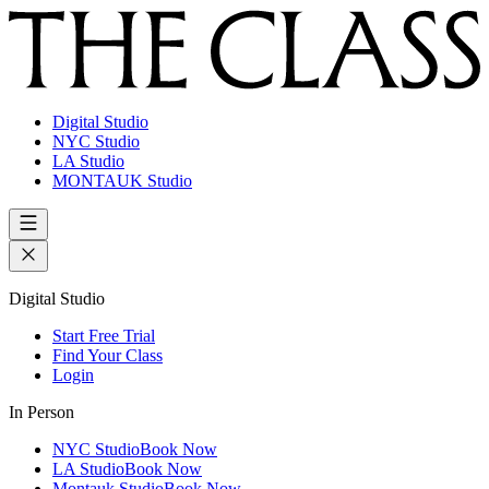
Digital Studio
NYC Studio
LA Studio
MONTAUK Studio
Digital Studio
Start Free Trial
Find Your Class
Login
In Person
NYC Studio
Book Now
LA Studio
Book Now
Montauk Studio
Book Now