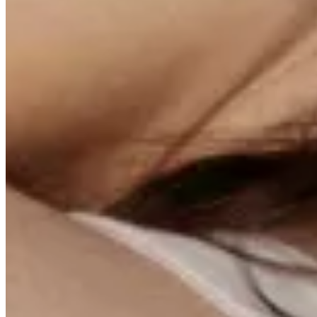
What students are saying
“
Mallory’s presence is life changing. I love how she leads with
grace, and invites us into a fuller becoming, full of self-love and
integrity toward how that ripples out to the collective. Settled bodies
settle other bodies. What a nourishment this was.​​​​‌ ‍ ​‍​‍‌‍ ‌ ​‍‌‍‍‌‌‍‌ ‌‍‍‌‌‍ ‍​‍​‍​ ‍‍​‍​‍‌ ​ ‌‍​‌‌‍ ‍‌‍‍‌‌ ‌​‌ ‍‌​‍ ‍‌‍‍‌‌‍ ​‍​‍​‍ ​​‍​‍‌‍‍​‌ ​‍‌‍‌‌‌‍‌‍​‍​‍​ ‍‍​‍​‍‌‍‍​‌ ‌​‌ ‌​‌ ​​‌ ​ ​ ‍‍​‍ ​‍ ‌ ‌​‌‍‍​‌‍‌‌​‍ ‌‌‍​ ‌‍ ​‌‍​‌‌ ​ ‌ ​ ​‍ ‍‌ ​ ‌‍​‌‌‍ ‍‌‍‍‌‌ ‌​‌ ‍‌​‍ ‍‌ ​ ‌ ‌​‌ ‌‌‌‍‌​‌‍‍‌‌‍ ​‍ ‌‍‍‌‌‍ ‍‌ ‌​‌‍‌‌‌‍ ‍‌ ‌​​‍ ‌‍‌‌‌‍‌​‌‍‍‌‌ ‌​​‍ ‌‍ ‌‌‍ ‌‍‌​‌‍‌‌​ ‌‌ ​​‌ ​‍‌‍‌‌‌ ​ ‌‍‌‌‌‍ ‍‌ ‌​‌‍​‌‌ ‌​‌‍‍‌‌‍ ‌‍ ‍​ ‍ ‌‍‍‌‌‍‌​​ ‌​ ‌‍​ ‍‌​ ​​​ ‌ ​ ​‌​ ​​​ ​​​ ​‍​‍ ‌‌‍‌‍‌‍‌‌​ ‌​‌‍​‌​‍ ‌​ ‌​‌‍​‍‌‍‌‍​ ‌​​‍ ‌‌‍​‍‌‍‌​​ ‌‌​ ‌​​‍ ‌​ ‌ ‌‍‌​​ ‌ ‌‍‌‍​ ​​‌‍‌​‌‍​ ‌‍‌‌‌‍‌​​ ‌ ​ ‍‌​ ‌‍​ ‍ ‌ ‌​‌ ‍‌‌ ​​‌‍‌‌​ ‌‌ ‌​‌‍‌‌‌‍​‌‌‍​ ‌‍‍​‌‍‌‌‌ ​‍​ ‍ ‌ ​​‌‍​‌‌ ‌​‌‍‍​​ ‌‌ ​‌‌ ‌‌‌‍ ‌ ‌​‌‍‌‌‌ ​ ​‍‌‌​ ‌‌‌​​‍‌‌ ‌‍‍ ‌‍‌‌‌ ‍‌​‍‌‌​ ​ ‌​‌​​‍‌‌​ ​ ‌​‌​​‍‌‌​ ​‍​ ​‍​ ‍‌​ ‍​​ ‍‌​ ​‌​ ‌‌‌‍​ ‌‍​‌​ ​ ‌‍​ ​ ‌‍​ ​‍​ ‌‍​‍‌‌​ ​‍​ ​‍​‍‌‌​ ‌‌‌​‌​​‍ ‍‌ ​‌‌ ‌‌‌‍ ‌ ‌​‌‍‌‌​ ‌‍​‍‌‍​‌‌ ​ ‌‍‌‌‌‌‌‌‌ ​‍‌‍ ​​ ‌‌‍‍​‌ ‌​‌ ‌​‌ ​​‌ ​ ​‍‌‌​ ​ ‌​​‌​‍‌‌​ ​‍‌​‌‍​‍‌‌​ ​‍‌​‌‍‌ ‌​‌‍‍​‌‍‌‌​‍ ‌‌‍​ ‌‍ ​‌‍​‌‌ ​ ‌ ​ ​‍ ‍‌ ​ ‌‍​‌‌‍ ‍‌‍‍‌‌ ‌​‌ ‍‌​‍ ‍‌ ​ ‌ ‌​‌ ‌‌‌‍‌​‌‍‍‌‌‍ ​‍‌‍‌‍‍‌‌‍‌​​ ‌​ ‌‍​ ‍‌​ ​​​ ‌ ​ ​‌​ ​​​ ​​​ ​‍​‍ ‌‌‍‌‍‌‍‌‌​ ‌​‌‍​‌​‍ ‌​ ‌​‌‍​‍‌‍‌‍​ ‌​​‍ ‌‌‍​‍‌‍‌​​ ‌‌​ ‌​​‍ ‌​ ‌ ‌‍‌​​ ‌ ‌‍‌‍​ ​​‌‍‌​‌‍​ ‌‍‌‌‌‍‌​​ ‌ ​ ‍‌​ ‌‍​‍‌‍‌ ‌​‌ ‍‌‌ ​​‌‍‌‌​ ‌‌ ‌​‌‍‌‌‌‍​‌‌‍​ ‌‍‍​‌‍‌‌‌ ​‍​‍‌‍‌ ​​‌‍​‌‌ ‌​‌‍‍​​ ‌‌ ​‌‌ ‌‌‌‍ ‌ ‌​‌‍‌‌‌ ​ ​‍‌‌​ ‌‌‌​​‍‌‌ ‌‍‍ ‌‍‌‌‌ ‍‌​‍‌‌​ ​ ‌​‌​​‍‌‌​ ​ ‌​‌​​‍‌‌​ ​‍​ ​‍​ ‍‌​ ‍​​ ‍‌​ ​‌​ ‌‌‌‍​ ‌‍​‌​ ​ ‌‍​ ​ ‌‍​ ​‍​ ‌‍​‍‌‌​ ​‍​ ​‍​‍‌‌​ ‌‌‌​‌​​‍ ‍‌ ​‌‌ ‌‌‌‍ ‌ ‌​‌‍‌‌​‍‌‍‌ ​​‌‍‌‌‌ ​‍‌ ​ ‌ ​​‌‍‌‌‌‍​ ‌ ‌​‌‍‍‌‌ ‌‍‌‍‌‌​ ‌‌ ​​‌ ‌‌‌‍​‍‌‍ ​‌‍‍‌‌ ​ ‌‍‍​‌‍‌‌‌‍‌​​‍​‍‌ ‌
”
Lindsay​​​​‌ ‍ ​‍​‍‌‍ ‌ ​‍‌‍‍‌‌‍‌ ‌‍‍‌‌‍ ‍​‍​‍​ ‍‍​‍​‍‌ ​ ‌‍​‌‌‍ ‍‌‍‍‌‌ ‌​‌ ‍‌​‍ ‍‌‍‍‌‌‍ ​‍​‍​‍ ​​‍​‍‌‍‍​‌ ​‍‌‍‌‌‌‍‌‍​‍​‍​ ‍‍​‍​‍‌‍‍​‌ ‌​‌ ‌​‌ ​​‌ ​ ​ ‍‍​‍ ​‍ ‌ ‌​‌‍‍​‌‍‌‌​‍ ‌‌‍​ ‌‍ ​‌‍​‌‌ ​ ‌ ​ ​‍ ‍‌ ​ ‌‍​‌‌‍ ‍‌‍‍‌‌ ‌​‌ ‍‌​‍ ‍‌ ​ ‌ ‌​‌ ‌‌‌‍‌​‌‍‍‌‌‍ ​‍ ‌‍‍‌‌‍ ‍‌ ‌​‌‍‌‌‌‍ ‍‌ ‌​​‍ ‌‍‌‌‌‍‌​‌‍‍‌‌ ‌​​‍ ‌‍ ‌‌‍ ‌‍‌​‌‍‌‌​ ‌‌ ​​‌ ​‍‌‍‌‌‌ ​ ‌‍‌‌‌‍ ‍‌ ‌​‌‍​‌‌ ‌​‌‍‍‌‌‍ ‌‍ ‍​ ‍ ‌‍‍‌‌‍‌​​ ‌​ ‌‍​ ‍‌​ ​​​ ‌ ​ ​‌​ ​​​ ​​​ ​‍​‍ ‌‌‍‌‍‌‍‌‌​ ‌​‌‍​‌​‍ ‌​ ‌​‌‍​‍‌‍‌‍​ ‌​​‍ ‌‌‍​‍‌‍‌​​ ‌‌​ ‌​​‍ ‌​ ‌ ‌‍‌​​ ‌ ‌‍‌‍​ ​​‌‍‌​‌‍​ ‌‍‌‌‌‍‌​​ ‌ ​ ‍‌​ ‌‍​ ‍ ‌ ‌​‌ ‍‌‌ ​​‌‍‌‌​ ‌‌ ‌​‌‍‌‌‌‍​‌‌‍​ ‌‍‍​‌‍‌‌‌ ​‍​ ‍ ‌ ​​‌‍​‌‌ ‌​‌‍‍​​ ‌‌ ​‌‌ ‌‌‌‍ ‌ ‌​‌‍‌‌‌ ​ ​‍‌‌​ ‌‌‌​​‍‌‌ ‌‍‍ ‌‍‌‌‌ ‍‌​‍‌‌​ ​ ‌​‌​​‍‌‌​ ​ ‌​‌​​‍‌‌​ ​‍​ ​‍​ ‍‌​ ‍​​ ‍‌​ ​‌​ ‌‌‌‍​ ‌‍​‌​ ​ ‌‍​ ​ ‌‍​ ​‍​ ‌‍​‍‌‌​ ​‍​ ​‍​‍‌‌​ ‌‌‌​‌​​‍ ‍‌‍​‌‌ ‌‌‌ ‌​‌‍‍​‌‍ ‌ ​‍​ ‌‍​‍‌‍​‌‌ ​ ‌‍‌‌‌‌‌‌‌ ​‍‌‍ ​​ ‌‌‍‍​‌ ‌​‌ ‌​‌ ​​‌ ​ ​‍‌‌​ ​ ‌​​‌​‍‌‌​ ​‍‌​‌‍​‍‌‌​ ​‍‌​‌‍‌ ‌​‌‍‍​‌‍‌‌​‍ ‌‌‍​ ‌‍ ​‌‍​‌‌ ​ ‌ ​ ​‍ ‍‌ ​ ‌‍​‌‌‍ ‍‌‍‍‌‌ ‌​‌ ‍‌​‍ ‍‌ ​ ‌ ‌​‌ ‌‌‌‍‌​‌‍‍‌‌‍ ​‍‌‍‌‍‍‌‌‍‌​​ ‌​ ‌‍​ ‍‌​ ​​​ ‌ ​ ​‌​ ​​​ ​​​ ​‍​‍ ‌‌‍‌‍‌‍‌‌​ ‌​‌‍​‌​‍ ‌​ ‌​‌‍​‍‌‍‌‍​ ‌​​‍ ‌‌‍​‍‌‍‌​​ ‌‌​ ‌​​‍ ‌​ ‌ ‌‍‌​​ ‌ ‌‍‌‍​ ​​‌‍‌​‌‍​ ‌‍‌‌‌‍‌​​ ‌ ​ ‍‌​ ‌‍​‍‌‍‌ ‌​‌ ‍‌‌ ​​‌‍‌‌​ ‌‌ ‌​‌‍‌‌‌‍​‌‌‍​ ‌‍‍​‌‍‌‌‌ ​‍​‍‌‍‌ ​​‌‍​‌‌ ‌​‌‍‍​​ ‌‌ ​‌‌ ‌‌‌‍ ‌ ‌​‌‍‌‌‌ ​ ​‍‌‌​ ‌‌‌​​‍‌‌ ‌‍‍ ‌‍‌‌‌ ‍‌​‍‌‌​ ​ ‌​‌​​‍‌‌​ ​ ‌​‌​​‍‌‌​ ​‍​ ​‍​ ‍‌​ ‍​​ ‍‌​ ​‌​ ‌‌‌‍​ ‌‍​‌​ ​ ‌‍​ ​ ‌‍​ ​‍​ ‌‍​‍‌‌​ ​‍​ ​‍​‍‌‌​ ‌‌‌​‌​​‍ ‍‌‍​‌‌ ‌‌‌ ‌​‌‍‍​‌‍ ‌ ​‍​‍‌‍‌ ​​‌‍‌‌‌ ​‍‌ ​ ‌ ​​‌‍‌‌‌‍​ ‌ ‌​‌‍‍‌‌ ‌‍‌‍‌‌​ ‌‌ ​​‌ ‌‌‌‍​‍‌‍ ​‌‍‍‌‌ ​ ‌‍‍​‌‍‌‌‌‍‌​​‍​‍‌ ‌
The Class for Light Impact with Mallory​​​​‌ ‍ ​‍​‍‌‍ ‌ ​‍‌‍‍‌‌‍‌ ‌‍‍‌‌‍ ‍​‍​‍​ ‍‍​‍​‍‌ ​ ‌‍​‌‌‍ ‍‌‍‍‌‌ ‌​‌ ‍‌​‍ ‍‌‍‍‌‌‍ ​‍​‍​‍ ​​‍​‍‌‍‍​‌ ​‍‌‍‌‌‌‍‌‍​‍​‍​ ‍‍​‍​‍‌‍‍​‌ ‌​‌ ‌​‌ ​​‌ ​ ​ ‍‍​‍ ​‍ ‌ ‌​‌‍‍​‌‍‌‌​‍ ‌‌‍​ ‌‍ ​‌‍​‌‌ ​ ‌ ​ ​‍ ‍‌ ​ ‌‍​‌‌‍ ‍‌‍‍‌‌ ‌​‌ ‍‌​‍ ‍‌ ​ ‌ ‌​‌ ‌‌‌‍‌​‌‍‍‌‌‍ ​‍ ‌‍‍‌‌‍ ‍‌ ‌​‌‍‌‌‌‍ ‍‌ ‌​​‍ ‌‍‌‌‌‍‌​‌‍‍‌‌ ‌​​‍ ‌‍ ‌‌‍ ‌‍‌​‌‍‌‌​ ‌‌ ​​‌ ​‍‌‍‌‌‌ ​ ‌‍‌‌‌‍ ‍‌ ‌​‌‍​‌‌ ‌​‌‍‍‌‌‍ ‌‍ ‍​ ‍ ‌‍‍‌‌‍‌​​ ‌​ ‌‍​ ‍‌​ ​​​ ‌ ​ ​‌​ ​​​ ​​​ ​‍​‍ ‌‌‍‌‍‌‍‌‌​ ‌​‌‍​‌​‍ ‌​ ‌​‌‍​‍‌‍‌‍​ ‌​​‍ ‌‌‍​‍‌‍‌​​ ‌‌​ ‌​​‍ ‌​ ‌ ‌‍‌​​ ‌ ‌‍‌‍​ ​​‌‍‌​‌‍​ ‌‍‌‌‌‍‌​​ ‌ ​ ‍‌​ ‌‍​ ‍ ‌ ‌​‌ ‍‌‌ ​​‌‍‌‌​ ‌‌ ‌​‌‍‌‌‌‍​‌‌‍​ ‌‍‍​‌‍‌‌‌ ​‍​ ‍ ‌ ​​‌‍​‌‌ ‌​‌‍‍​​ ‌‌ ​‌‌ ‌‌‌‍ ‌ ‌​‌‍‌‌‌ ​ ​‍‌‌​ ‌‌‌​​‍‌‌ ‌‍‍ ‌‍‌‌‌ ‍‌​‍‌‌​ ​ ‌​‌​​‍‌‌​ ​ ‌​‌​​‍‌‌​ ​‍​ ​‍​ ‍‌​ ‍​​ ‍‌​ ​‌​ ‌‌‌‍​ ‌‍​‌​ ​ ‌‍​ ​ ‌‍​ ​‍​ ‌‍​‍‌‌​ ​‍​ ​‍​‍‌‌​ ‌‌‌​‌​​‍ ‍‌ ‌‍‌‍ ‌‍‌​​‍ ‍‌ ‌​‌‍‍‌‌ ‌​‌‍ ​‌‍‌‌​ ‌‍​‍‌‍​‌‌ ​ ‌‍‌‌‌‌‌‌‌ ​‍‌‍ ​​ ‌‌‍‍​‌ ‌​‌ ‌​‌ ​​‌ ​ ​‍‌‌​ ​ ‌​​‌​‍‌‌​ ​‍‌​‌‍​‍‌‌​ ​‍‌​‌‍‌ ‌​‌‍‍​‌‍‌‌​‍ ‌‌‍​ ‌‍ ​‌‍​‌‌ ​ ‌ ​ ​‍ ‍‌ ​ ‌‍​‌‌‍ ‍‌‍‍‌‌ ‌​‌ ‍‌​‍ ‍‌ ​ ‌ ‌​‌ ‌‌‌‍‌​‌‍‍‌‌‍ ​‍‌‍‌‍‍‌‌‍‌​​ ‌​ ‌‍​ ‍‌​ ​​​ ‌ ​ ​‌​ ​​​ ​​​ ​‍​‍ ‌‌‍‌‍‌‍‌‌​ ‌​‌‍​‌​‍ ‌​ ‌​‌‍​‍‌‍‌‍​ ‌​​‍ ‌‌‍​‍‌‍‌​​ ‌‌​ ‌​​‍ ‌​ ‌ ‌‍‌​​ ‌ ‌‍‌‍​ ​​‌‍‌​‌‍​ ‌‍‌‌‌‍‌​​ ‌ ​ ‍‌​ ‌‍​‍‌‍‌ ‌​‌ ‍‌‌ ​​‌‍‌‌​ ‌‌ ‌​‌‍‌‌‌‍​‌‌‍​ ‌‍‍​‌‍‌‌‌ ​‍​‍‌‍‌ ​​‌‍​‌‌ ‌​‌‍‍​​ ‌‌ ​‌‌ ‌‌‌‍ ‌ ‌​‌‍‌‌‌ ​ ​‍‌‌​ ‌‌‌​​‍‌‌ ‌‍‍ ‌‍‌‌‌ ‍‌​‍‌‌​ ​ ‌​‌​​‍‌‌​ ​ ‌​‌​​‍‌‌​ ​‍​ ​‍​ ‍‌​ ‍​​ ‍‌​ ​‌​ ‌‌‌‍​ ‌‍​‌​ ​ ‌‍​ ​ ‌‍​ ​‍​ ‌‍​‍‌‌​ ​‍​ ​‍​‍‌‌​ ‌‌‌​‌​​‍ ‍‌ ‌‍‌‍ ‌‍‌​​‍ ‍‌ ‌​‌‍‍‌‌ ‌​‌‍ ​‌‍‌‌​‍‌‍‌ ​​‌‍‌‌‌ ​‍‌ ​ ‌ ​​‌‍‌‌‌‍​ ‌ ‌​‌‍‍‌‌ ‌‍‌‍‌‌​ ‌‌ ​​‌ ‌‌‌‍​‍‌‍ ​‌‍‍‌‌ ​ ‌‍‍​‌‍‌‌‌‍‌​​‍​‍‌ ‌
“
I took this class at the end of my holidays, when the sense of
gratitude is clouded by those "buts" that prevent me from fully
enjoying how lucky I am. Thank you Mallory, you elegant and
sincere soul, for making me feel entitled to give voice to these
nuances, while putting the spotlight where it is honest to orient.
Please, take this class whenever you feel angry, sad or, of course,
grateful. Mallory's lessons are never banal or obvious, and for sure,
she's always in our list of gratitude.​​​​‌ ‍ ​‍​‍‌‍ ‌ ​‍‌‍‍‌‌‍‌ ‌‍‍‌‌‍ ‍​‍​‍​ ‍‍​‍​‍‌ ​ ‌‍​‌‌‍ ‍‌‍‍‌‌ ‌​‌ ‍‌​‍ ‍‌‍‍‌‌‍ ​‍​‍​‍ ​​‍​‍‌‍‍​‌ ​‍‌‍‌‌‌‍‌‍​‍​‍​ ‍‍​‍​‍‌‍‍​‌ ‌​‌ ‌​‌ ​​‌ ​ ​ ‍‍​‍ ​‍ ‌ ‌​‌‍‍​‌‍‌‌​‍ ‌‌‍​ ‌‍ ​‌‍​‌‌ ​ ‌ ​ ​‍ ‍‌ ​ ‌‍​‌‌‍ ‍‌‍‍‌‌ ‌​‌ ‍‌​‍ ‍‌ ​ ‌ ‌​‌ ‌‌‌‍‌​‌‍‍‌‌‍ ​‍ ‌‍‍‌‌‍ ‍‌ ‌​‌‍‌‌‌‍ ‍‌ ‌​​‍ ‌‍‌‌‌‍‌​‌‍‍‌‌ ‌​​‍ ‌‍ ‌‌‍ ‌‍‌​‌‍‌‌​ ‌‌ ​​‌ ​‍‌‍‌‌‌ ​ ‌‍‌‌‌‍ ‍‌ ‌​‌‍​‌‌ ‌​‌‍‍‌‌‍ ‌‍ ‍​ ‍ ‌‍‍‌‌‍‌​​ ‌​ ‌‍​ ‍‌​ ​​​ ‌ ​ ​‌​ ​​​ ​​​ ​‍​‍ ‌‌‍‌‍‌‍‌‌​ ‌​‌‍​‌​‍ ‌​ ‌​‌‍​‍‌‍‌‍​ ‌​​‍ ‌‌‍​‍‌‍‌​​ ‌‌​ ‌​​‍ ‌​ ‌ ‌‍‌​​ ‌ ‌‍‌‍​ ​​‌‍‌​‌‍​ ‌‍‌‌‌‍‌​​ ‌ ​ ‍‌​ ‌‍​ ‍ ‌ ‌​‌ ‍‌‌ ​​‌‍‌‌​ ‌‌ ‌​‌‍‌‌‌‍​‌‌‍​ ‌‍‍​‌‍‌‌‌ ​‍​ ‍ ‌ ​​‌‍​‌‌ ‌​‌‍‍​​ ‌‌ ​‌‌ ‌‌‌‍ ‌ ‌​‌‍‌‌‌ ​ ​‍‌‌​ ‌‌‌​​‍‌‌ ‌‍‍ ‌‍‌‌‌ ‍‌​‍‌‌​ ​ ‌​‌​​‍‌‌​ ​ ‌​‌​​‍‌‌​ ​‍​ ​‍​ ‌‌‌‍​ ​ ‌‍​ ​‍‌‍​‍‌‍​ ​ ‍​‌‍‌‌‌‍‌​​ ​‍‌‍‌‌​ ‌‌​‍‌‌​ ​‍​ ​‍​‍‌‌​ ‌‌‌​‌​​‍ ‍‌ ​‌‌ ‌‌‌‍ ‌ ‌​‌‍‌‌​ ‌‍​‍‌‍​‌‌ ​ ‌‍‌‌‌‌‌‌‌ ​‍‌‍ ​​ ‌‌‍‍​‌ ‌​‌ ‌​‌ ​​‌ ​ ​‍‌‌​ ​ ‌​​‌​‍‌‌​ ​‍‌​‌‍​‍‌‌​ ​‍‌​‌‍‌ ‌​‌‍‍​‌‍‌‌​‍ ‌‌‍​ ‌‍ ​‌‍​‌‌ ​ ‌ ​ ​‍ ‍‌ ​ ‌‍​‌‌‍ ‍‌‍‍‌‌ ‌​‌ ‍‌​‍ ‍‌ ​ ‌ ‌​‌ ‌‌‌‍‌​‌‍‍‌‌‍ ​‍‌‍‌‍‍‌‌‍‌​​ ‌​ ‌‍​ ‍‌​ ​​​ ‌ ​ ​‌​ ​​​ ​​​ ​‍​‍ ‌‌‍‌‍‌‍‌‌​ ‌​‌‍​‌​‍ ‌​ ‌​‌‍​‍‌‍‌‍​ ‌​​‍ ‌‌‍​‍‌‍‌​​ ‌‌​ ‌​​‍ ‌​ ‌ ‌‍‌​​ ‌ ‌‍‌‍​ ​​‌‍‌​‌‍​ ‌‍‌‌‌‍‌​​ ‌ ​ ‍‌​ ‌‍​‍‌‍‌ ‌​‌ ‍‌‌ ​​‌‍‌‌​ ‌‌ ‌​‌‍‌‌‌‍​‌‌‍​ ‌‍‍​‌‍‌‌‌ ​‍​‍‌‍‌ ​​‌‍​‌‌ ‌​‌‍‍​​ ‌‌ ​‌‌ ‌‌‌‍ ‌ ‌​‌‍‌‌‌ ​ ​‍‌‌​ ‌‌‌​​‍‌‌ ‌‍‍ ‌‍‌‌‌ ‍‌​‍‌‌​ ​ ‌​‌​​‍‌‌​ ​ ‌​‌​​‍‌‌​ ​‍​ ​‍​ ‌‌‌‍​ ​ ‌‍​ ​‍‌‍​‍‌‍​ ​ ‍​‌‍‌‌‌‍‌​​ ​‍‌‍‌‌​ ‌‌​‍‌‌​ ​‍​ ​‍​‍‌‌​ ‌‌‌​‌​​‍ ‍‌ ​‌‌ ‌‌‌‍ ‌ ‌​‌‍‌‌​‍‌‍‌ ​​‌‍‌‌‌ ​‍‌ ​ ‌ ​​‌‍‌‌‌‍​ ‌ ‌​‌‍‍‌‌ ‌‍‌‍‌‌​ ‌‌ ​​‌ ‌‌‌‍​‍‌‍ ​‌‍‍‌‌ ​ ‌‍‍​‌‍‌‌‌‍‌​​‍​‍‌ ‌
”
Chiara​​​​‌ ‍ ​‍​‍‌‍ ‌ ​‍‌‍‍‌‌‍‌ ‌‍‍‌‌‍ ‍​‍​‍​ ‍‍​‍​‍‌ ​ ‌‍​‌‌‍ ‍‌‍‍‌‌ ‌​‌ ‍‌​‍ ‍‌‍‍‌‌‍ ​‍​‍​‍ ​​‍​‍‌‍‍​‌ ​‍‌‍‌‌‌‍‌‍​‍​‍​ ‍‍​‍​‍‌‍‍​‌ ‌​‌ ‌​‌ ​​‌ ​ ​ ‍‍​‍ ​‍ ‌ ‌​‌‍‍​‌‍‌‌​‍ ‌‌‍​ ‌‍ ​‌‍​‌‌ ​ ‌ ​ ​‍ ‍‌ ​ ‌‍​‌‌‍ ‍‌‍‍‌‌ ‌​‌ ‍‌​‍ ‍‌ ​ ‌ ‌​‌ ‌‌‌‍‌​‌‍‍‌‌‍ ​‍ ‌‍‍‌‌‍ ‍‌ ‌​‌‍‌‌‌‍ ‍‌ ‌​​‍ ‌‍‌‌‌‍‌​‌‍‍‌‌ ‌​​‍ ‌‍ ‌‌‍ ‌‍‌​‌‍‌‌​ ‌‌ ​​‌ ​‍‌‍‌‌‌ ​ ‌‍‌‌‌‍ ‍‌ ‌​‌‍​‌‌ ‌​‌‍‍‌‌‍ ‌‍ ‍​ ‍ ‌‍‍‌‌‍‌​​ ‌​ ‌‍​ ‍‌​ ​​​ ‌ ​ ​‌​ ​​​ ​​​ ​‍​‍ ‌‌‍‌‍‌‍‌‌​ ‌​‌‍​‌​‍ ‌​ ‌​‌‍​‍‌‍‌‍​ ‌​​‍ ‌‌‍​‍‌‍‌​​ ‌‌​ ‌​​‍ ‌​ ‌ ‌‍‌​​ ‌ ‌‍‌‍​ ​​‌‍‌​‌‍​ ‌‍‌‌‌‍‌​​ ‌ ​ ‍‌​ ‌‍​ ‍ ‌ ‌​‌ ‍‌‌ ​​‌‍‌‌​ ‌‌ ‌​‌‍‌‌‌‍​‌‌‍​ ‌‍‍​‌‍‌‌‌ ​‍​ ‍ ‌ ​​‌‍​‌‌ ‌​‌‍‍​​ ‌‌ ​‌‌ ‌‌‌‍ ‌ ‌​‌‍‌‌‌ ​ ​‍‌‌​ ‌‌‌​​‍‌‌ ‌‍‍ ‌‍‌‌‌ ‍‌​‍‌‌​ ​ ‌​‌​​‍‌‌​ ​ ‌​‌​​‍‌‌​ ​‍​ ​‍​ ‌‌‌‍​ ​ ‌‍​ ​‍‌‍​‍‌‍​ ​ ‍​‌‍‌‌‌‍‌​​ ​‍‌‍‌‌​ ‌‌​‍‌‌​ ​‍​ ​‍​‍‌‌​ ‌‌‌​‌​​‍ ‍‌‍​‌‌ ‌‌‌ ‌​‌‍‍​‌‍ ‌ ​‍​ ‌‍​‍‌‍​‌‌ ​ ‌‍‌‌‌‌‌‌‌ ​‍‌‍ ​​ ‌‌‍‍​‌ ‌​‌ ‌​‌ ​​‌ ​ ​‍‌‌​ ​ ‌​​‌​‍‌‌​ ​‍‌​‌‍​‍‌‌​ ​‍‌​‌‍‌ ‌​‌‍‍​‌‍‌‌​‍ ‌‌‍​ ‌‍ ​‌‍​‌‌ ​ ‌ ​ ​‍ ‍‌ ​ ‌‍​‌‌‍ ‍‌‍‍‌‌ ‌​‌ ‍‌​‍ ‍‌ ​ ‌ ‌​‌ ‌‌‌‍‌​‌‍‍‌‌‍ ​‍‌‍‌‍‍‌‌‍‌​​ ‌​ ‌‍​ ‍‌​ ​​​ ‌ ​ ​‌​ ​​​ ​​​ ​‍​‍ ‌‌‍‌‍‌‍‌‌​ ‌​‌‍​‌​‍ ‌​ ‌​‌‍​‍‌‍‌‍​ ‌​​‍ ‌‌‍​‍‌‍‌​​ ‌‌​ ‌​​‍ ‌​ ‌ ‌‍‌​​ ‌ ‌‍‌‍​ ​​‌‍‌​‌‍​ ‌‍‌‌‌‍‌​​ ‌ ​ ‍‌​ ‌‍​‍‌‍‌ ‌​‌ ‍‌‌ ​​‌‍‌‌​ ‌‌ ‌​‌‍‌‌‌‍​‌‌‍​ ‌‍‍​‌‍‌‌‌ ​‍​‍‌‍‌ ​​‌‍​‌‌ ‌​‌‍‍​​ ‌‌ ​‌‌ ‌‌‌‍ ‌ ‌​‌‍‌‌‌ ​ ​‍‌‌​ ‌‌‌​​‍‌‌ ‌‍‍ ‌‍‌‌‌ ‍‌​‍‌‌​ ​ ‌​‌​​‍‌‌​ ​ ‌​‌​​‍‌‌​ ​‍​ ​‍​ ‌‌‌‍​ ​ ‌‍​ ​‍‌‍​‍‌‍​ ​ ‍​‌‍‌‌‌‍‌​​ ​‍‌‍‌‌​ ‌‌​‍‌‌​ ​‍​ ​‍​‍‌‌​ ‌‌‌​‌​​‍ ‍‌‍​‌‌ ‌‌‌ ‌​‌‍‍​‌‍ ‌ ​‍​‍‌‍‌ ​​‌‍‌‌‌ ​‍‌ ​ ‌ ​​‌‍‌‌‌‍​ ‌ ‌​‌‍‍‌‌ ‌‍‌‍‌‌​ ‌‌ ​​‌ ‌‌‌‍​‍‌‍ ​‌‍‍‌‌ ​ ‌‍‍​‌‍‌‌‌‍‌​​‍​‍‌ ‌
The Class for Gratitude with Mallory​​​​‌ ‍ ​‍​‍‌‍ ‌ ​‍‌‍‍‌‌‍‌ ‌‍‍‌‌‍ ‍​‍​‍​ ‍‍​‍​‍‌ ​ ‌‍​‌‌‍ ‍‌‍‍‌‌ ‌​‌ ‍‌​‍ ‍‌‍‍‌‌‍ ​‍​‍​‍ ​​‍​‍‌‍‍​‌ ​‍‌‍‌‌‌‍‌‍​‍​‍​ ‍‍​‍​‍‌‍‍​‌ ‌​‌ ‌​‌ ​​‌ ​ ​ ‍‍​‍ ​‍ ‌ ‌​‌‍‍​‌‍‌‌​‍ ‌‌‍​ ‌‍ ​‌‍​‌‌ ​ ‌ ​ ​‍ ‍‌ ​ ‌‍​‌‌‍ ‍‌‍‍‌‌ ‌​‌ ‍‌​‍ ‍‌ ​ ‌ ‌​‌ ‌‌‌‍‌​‌‍‍‌‌‍ ​‍ ‌‍‍‌‌‍ ‍‌ ‌​‌‍‌‌‌‍ ‍‌ ‌​​‍ ‌‍‌‌‌‍‌​‌‍‍‌‌ ‌​​‍ ‌‍ ‌‌‍ ‌‍‌​‌‍‌‌​ ‌‌ ​​‌ ​‍‌‍‌‌‌ ​ ‌‍‌‌‌‍ ‍‌ ‌​‌‍​‌‌ ‌​‌‍‍‌‌‍ ‌‍ ‍​ ‍ ‌‍‍‌‌‍‌​​ ‌​ ‌‍​ ‍‌​ ​​​ ‌ ​ ​‌​ ​​​ ​​​ ​‍​‍ ‌‌‍‌‍‌‍‌‌​ ‌​‌‍​‌​‍ ‌​ ‌​‌‍​‍‌‍‌‍​ ‌​​‍ ‌‌‍​‍‌‍‌​​ ‌‌​ ‌​​‍ ‌​ ‌ ‌‍‌​​ ‌ ‌‍‌‍​ ​​‌‍‌​‌‍​ ‌‍‌‌‌‍‌​​ ‌ ​ ‍‌​ ‌‍​ ‍ ‌ ‌​‌ ‍‌‌ ​​‌‍‌‌​ ‌‌ ‌​‌‍‌‌‌‍​‌‌‍​ ‌‍‍​‌‍‌‌‌ ​‍​ ‍ ‌ ​​‌‍​‌‌ ‌​‌‍‍​​ ‌‌ ​‌‌ ‌‌‌‍ ‌ ‌​‌‍‌‌‌ ​ ​‍‌‌​ ‌‌‌​​‍‌‌ ‌‍‍ ‌‍‌‌‌ ‍‌​‍‌‌​ ​ ‌​‌​​‍‌‌​ ​ ‌​‌​​‍‌‌​ ​‍​ ​‍​ ‌‌‌‍​ ​ ‌‍​ ​‍‌‍​‍‌‍​ ​ ‍​‌‍‌‌‌‍‌​​ ​‍‌‍‌‌​ ‌‌​‍‌‌​ ​‍​ ​‍​‍‌‌​ ‌‌‌​‌​​‍ ‍‌ ‌‍‌‍ ‌‍‌​​‍ ‍‌ ‌​‌‍‍‌‌ ‌​‌‍ ​‌‍‌‌​ ‌‍​‍‌‍​‌‌ ​ ‌‍‌‌‌‌‌‌‌ ​‍‌‍ ​​ ‌‌‍‍​‌ ‌​‌ ‌​‌ ​​‌ ​ ​‍‌‌​ ​ ‌​​‌​‍‌‌​ ​‍‌​‌‍​‍‌‌​ ​‍‌​‌‍‌ ‌​‌‍‍​‌‍‌‌​‍ ‌‌‍​ ‌‍ ​‌‍​‌‌ ​ ‌ ​ ​‍ ‍‌ ​ ‌‍​‌‌‍ ‍‌‍‍‌‌ ‌​‌ ‍‌​‍ ‍‌ ​ ‌ ‌​‌ ‌‌‌‍‌​‌‍‍‌‌‍ ​‍‌‍‌‍‍‌‌‍‌​​ ‌​ ‌‍​ ‍‌​ ​​​ ‌ ​ ​‌​ ​​​ ​​​ ​‍​‍ ‌‌‍‌‍‌‍‌‌​ ‌​‌‍​‌​‍ ‌​ ‌​‌‍​‍‌‍‌‍​ ‌​​‍ ‌‌‍​‍‌‍‌​​ ‌‌​ ‌​​‍ ‌​ ‌ ‌‍‌​​ ‌ ‌‍‌‍​ ​​‌‍‌​‌‍​ ‌‍‌‌‌‍‌​​ ‌ ​ ‍‌​ ‌‍​‍‌‍‌ ‌​‌ ‍‌‌ ​​‌‍‌‌​ ‌‌ ‌​‌‍‌‌‌‍​‌‌‍​ ‌‍‍​‌‍‌‌‌ ​‍​‍‌‍‌ ​​‌‍​‌‌ ‌​‌‍‍​​ ‌‌ ​‌‌ ‌‌‌‍ ‌ ‌​‌‍‌‌‌ ​ ​‍‌‌​ ‌‌‌​​‍‌‌ ‌‍‍ ‌‍‌‌‌ ‍‌​‍‌‌​ ​ ‌​‌​​‍‌‌​ ​ ‌​‌​​‍‌‌​ ​‍​ ​‍​ ‌‌‌‍​ ​ ‌‍​ ​‍‌‍​‍‌‍​ ​ ‍​‌‍‌‌‌‍‌​​ ​‍‌‍‌‌​ ‌‌​‍‌‌​ ​‍​ ​‍​‍‌‌​ ‌‌‌​‌​​‍ ‍‌ ‌‍‌‍ ‌‍‌​​‍ ‍‌ ‌​‌‍‍‌‌ ‌​‌‍ ​‌‍‌‌​‍‌‍‌ ​​‌‍‌‌‌ ​‍‌ ​ ‌ ​​‌‍‌‌‌‍​ ‌ ‌​‌‍‍‌‌ ‌‍‌‍‌‌​ ‌‌ ​​‌ ‌‌‌‍​‍‌‍ ​‌‍‍‌‌ ​ ‌‍‍​‌‍‌‌‌‍‌​​‍​‍‌ ‌
“
This was an exquisite practice, Mallory! Gentle, powerful, and