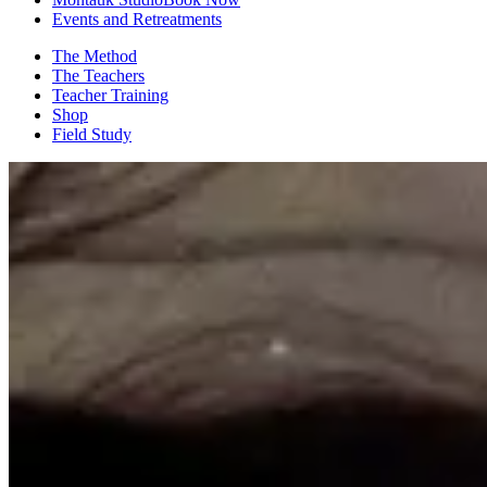
Events and Retreatments
The Method
The Teachers
Teacher Training
Shop
Field Study
Poetic​​​​‌ ‍ ​‍​‍‌‍ ‌ ​‍‌‍‍‌‌‍‌ ‌‍‍‌‌‍ ‍​‍​‍​ ‍‍​‍​‍‌ ​ ‌‍​‌‌‍ ‍‌‍‍‌‌ ‌​‌ ‍‌​‍ ‍‌‍‍‌‌‍ ​‍​‍​‍ ​​‍​‍‌‍‍​‌ ​‍‌‍‌‌‌‍‌‍​‍​‍​ ‍‍​‍​‍‌‍‍​‌ ‌​‌ ‌​‌ ​​‌ ​ ​ ‍‍​‍ ​‍ ‌ ‌​‌‍‍​‌‍‌‌​‍ ‌‌‍​ ‌‍ ​‌‍​‌‌ ​ ‌ ​ ​‍ ‍‌ ​ ‌‍​‌‌‍ ‍‌‍‍‌‌ ‌​‌ ‍‌​‍ ‍‌ ​ ‌ ‌​‌ ‌‌‌‍‌​‌‍‍‌‌‍ ​‍ ‌‍‍‌‌‍ ‍‌ ‌​‌‍‌‌‌‍ ‍‌ ‌​​‍ ‌‍‌‌‌‍‌​‌‍‍‌‌ ‌​​‍ ‌‍ ‌‌‍ ‌‍‌​‌‍‌‌​ ‌‌ ​​‌ ​‍‌‍‌‌‌ ​ ‌‍‌‌‌‍ ‍‌ ‌​‌‍​‌‌ ‌​‌‍‍‌‌‍ ‌‍ ‍​ ‍ ‌‍‍‌‌‍‌​​ ‌​ ‌‍​ ‍‌​ ​​​ ‌ ​ ​‌​ ​​​ ​​​ ​‍​‍ ‌‌‍‌‍‌‍‌‌​ ‌​‌‍​‌​‍ ‌​ ‌​‌‍​‍‌‍‌‍​ ‌​​‍ ‌‌‍​‍‌‍‌​​ ‌‌​ ‌​​‍ ‌​ ‌ ‌‍‌​​ ‌ ‌‍‌‍​ ​​‌‍‌​‌‍​ ‌‍‌‌‌‍‌​​ ‌ ​ ‍‌​ ‌‍​ ‍ ‌ ‌​‌ ‍‌‌ ​​‌‍‌‌​ ‌‌ ‌​‌‍‌‌‌‍​‌‌‍​ ‌‍‍​‌‍‌‌‌ ​‍​ ‍ ‌ ​​‌‍​‌‌ ‌​‌‍‍​​ ‌‌ ‌​‌‍‍​‌ ​‍‌‍‌‌‌‍‌‌‌‌‌ ‌‍ ‌ ​‍‌‍‌​‌ ​ ​‍‌‌​ ‌‌‌​​‍​ ​​​‍‌‌​ ‌‌‌​‌​​ ‌‍​‍‌‍​‌‌ ​ ‌‍‌‌‌‌‌‌‌ ​‍‌‍ ​​ ‌‌‍‍​‌ ‌​‌ ‌​‌ ​​‌ ​ ​‍‌‌​ ​ ‌​​‌​‍‌‌​ ​‍‌​‌‍​‍‌‌​ ​‍‌​‌‍‌ ‌​‌‍‍​‌‍‌‌​‍ ‌‌‍​ ‌‍ ​‌‍​‌‌ ​ ‌ ​ ​‍ ‍‌ ​ ‌‍​‌‌‍ ‍‌‍‍‌‌ ‌​‌ ‍‌​‍ ‍‌ ​ ‌ ‌​‌ ‌‌‌‍‌​‌‍‍‌‌‍ ​‍‌‍‌‍‍‌‌‍‌​​ ‌​ ‌‍​ ‍‌​ ​​​ ‌ ​ ​‌​ ​​​ ​​​ ​‍​‍ ‌‌‍‌‍‌‍‌‌​ ‌​‌‍​‌​‍ ‌​ ‌​‌‍​‍‌‍‌‍​ ‌​​‍ ‌‌‍​‍‌‍‌​​ ‌‌​ ‌​​‍ ‌​ ‌ ‌‍‌​​ ‌ ‌‍‌‍​ ​​‌‍‌​‌‍​ ‌‍‌‌‌‍‌​​ ‌ ​ ‍‌​ ‌‍​‍‌‍‌ ‌​‌ ‍‌‌ ​​‌‍‌‌​ ‌‌ ‌​‌‍‌‌‌‍​‌‌‍​ ‌‍‍​‌‍‌‌‌ ​‍​‍‌‍‌ ​​‌‍​‌‌ ‌​‌‍‍​​ ‌‌ ‌​‌‍‍​‌ ​‍‌‍‌‌‌‍‌‌‌‌‌ ‌‍ ‌ ​‍‌‍‌​‌ ​ ​‍‌‌​ ‌‌‌​​‍​ ​​​‍‌‌​ ‌‌‌​‌​​‍‌‍‌ ​​‌‍‌‌‌ ​‍‌ ​ ‌ ​​‌‍‌‌‌‍​ ‌ ‌​‌‍‍‌‌ ‌‍‌‍‌‌​ ‌‌ ​​‌ ‌‌‌‍​‍‌‍ ​‌‍‍‌‌ ​ ‌‍‍​‌‍‌‌‌‍‌​​‍​‍‌ ‌ • Invigorating​​​​‌ ‍ ​‍​‍‌‍ ‌ ​‍‌‍‍‌‌‍‌ ‌‍‍‌‌‍ ‍​‍​‍​ ‍‍​‍​‍‌ ​ ‌‍​‌‌‍ ‍‌‍‍‌‌ ‌​‌ ‍‌​‍ ‍‌‍‍‌‌‍ ​‍​‍​‍ ​​‍​‍‌‍‍​‌ ​‍‌‍‌‌‌‍‌‍​‍​‍​ ‍‍​‍​‍‌‍‍​‌ ‌​‌ ‌​‌ ​​‌ ​ ​ ‍‍​‍ ​‍ ‌ ‌​‌‍‍​‌‍‌‌​‍ ‌‌‍​ ‌‍ ​‌‍​‌‌ ​ ‌ ​ ​‍ ‍‌ ​ ‌‍​‌‌‍ ‍‌‍‍‌‌ ‌​‌ ‍‌​‍ ‍‌ ​ ‌ ‌​‌ ‌‌‌‍‌​‌‍‍‌‌‍ ​‍ ‌‍‍‌‌‍ ‍‌ ‌​‌‍‌‌‌‍ ‍‌ ‌​​‍ ‌‍‌‌‌‍‌​‌‍‍‌‌ ‌​​‍ ‌‍ ‌‌‍ ‌‍‌​‌‍‌‌​ ‌‌ ​​‌ ​‍‌‍‌‌‌ ​ ‌‍‌‌‌‍ ‍‌ ‌​‌‍​‌‌ ‌​‌‍‍‌‌‍ ‌‍ ‍​ ‍ ‌‍‍‌‌‍‌​​ ‌​ ‌‍​ ‍‌​ ​​​ ‌ ​ ​‌​ ​​​ ​​​ ​‍​‍ ‌‌‍‌‍‌‍‌‌​ ‌​‌‍​‌​‍ ‌​ ‌​‌‍​‍‌‍‌‍​ ‌​​‍ ‌‌‍​‍‌‍‌​​ ‌‌​ ‌​​‍ ‌​ ‌ ‌‍‌​​ ‌ ‌‍‌‍​ ​​‌‍‌​‌‍​ ‌‍‌‌‌‍‌​​ ‌ ​ ‍‌​ ‌‍​ ‍ ‌ ‌​‌ ‍‌‌ ​​‌‍‌‌​ ‌‌ ‌​‌‍‌‌‌‍​‌‌‍​ ‌‍‍​‌‍‌‌‌ ​‍​ ‍ ‌ ​​‌‍​‌‌ ‌​‌‍‍​​ ‌‌ ‌​‌‍‍​‌ ​‍‌‍‌‌‌‍‌‌‌‌‌ ‌‍ ‌ ​‍‌‍‌​‌ ​ ​‍‌‌​ ‌‌‌​​‍​ ​‌​‍‌‌​ ‌‌‌​‌​​ ‌‍​‍‌‍​‌‌ ​ ‌‍‌‌‌‌‌‌‌ ​‍‌‍ ​​ ‌‌‍‍​‌ ‌​‌ ‌​‌ ​​‌ ​ ​‍‌‌​ ​ ‌​​‌​‍‌‌​ ​‍‌​‌‍​‍‌‌​ ​‍‌​‌‍‌ ‌​‌‍‍​‌‍‌‌​‍ ‌‌‍​ ‌‍ ​‌‍​‌‌ ​ ‌ ​ ​‍ ‍‌ ​ ‌‍​‌‌‍ ‍‌‍‍‌‌ ‌​‌ ‍‌​‍ ‍‌ ​ ‌ ‌​‌ ‌‌‌‍‌​‌‍‍‌‌‍ ​‍‌‍‌‍‍‌‌‍‌​​ ‌​ ‌‍​ ‍‌​ ​​​ ‌ ​ ​‌​ ​​​ ​​​ ​‍​‍ ‌‌‍‌‍‌‍‌‌​ ‌​‌‍​‌​‍ ‌​ ‌​‌‍​‍‌‍‌‍​ ‌​​‍ ‌‌‍​‍‌‍‌​​ ‌‌​ ‌​​‍ ‌​ ‌ ‌‍‌​​ ‌ ‌‍‌‍​ ​​‌‍‌​‌‍​ ‌‍‌‌‌‍‌​​ ‌ ​ ‍‌​ ‌‍​‍‌‍‌ ‌​‌ ‍‌‌ ​​‌‍‌‌​ ‌‌ ‌​‌‍‌‌‌‍​‌‌‍​ ‌‍‍​‌‍‌‌‌ ​‍​‍‌‍‌ ​​‌‍​‌‌ ‌​‌‍‍​​ ‌‌ ‌​‌‍‍​‌ ​‍‌‍‌‌‌‍‌‌‌‌‌ ‌‍ ‌ ​‍‌‍‌​‌ ​ ​‍‌‌​ ‌‌‌​​‍​ ​‌​‍‌‌​ ‌‌‌​‌​​‍‌‍‌ ​​‌‍‌‌‌ ​‍‌ ​ ‌ ​​‌‍‌‌‌‍​ ‌ ‌​‌‍‍‌‌ ‌‍‌‍‌‌​ ‌‌ ​​‌ ‌‌‌‍​‍‌‍ ​‌‍‍‌‌ ​ ‌‍‍​‌‍‌‌‌‍‌​​‍​‍‌ ‌ • Reflective​​​​‌ ‍ ​‍​‍‌‍ ‌ ​‍‌‍‍‌‌‍‌ ‌‍‍‌‌‍ ‍​‍​‍​ ‍‍​‍​‍‌ ​ ‌‍​‌‌‍ ‍‌‍‍‌‌ ‌​‌ ‍‌​‍ ‍‌‍‍‌‌‍ ​‍​‍​‍ ​​‍​‍‌‍‍​‌ ​‍‌‍‌‌‌‍‌‍​‍​‍​ ‍‍​‍​‍‌‍‍​‌ ‌​‌ ‌​‌ ​​‌ ​ ​ ‍‍​‍ ​‍ ‌ ‌​‌‍‍​‌‍‌‌​‍ ‌‌‍​ ‌‍ ​‌‍​‌‌ ​ ‌ ​ ​‍ ‍‌ ​ ‌‍​‌‌‍ ‍‌‍‍‌‌ ‌​‌ ‍‌​‍ ‍‌ ​ ‌ ‌​‌ ‌‌‌‍‌​‌‍‍‌‌‍ ​‍ ‌‍‍‌‌‍ ‍‌ ‌​‌‍‌‌‌‍ ‍‌ ‌​​‍ ‌‍‌‌‌‍‌​‌‍‍‌‌ ‌​​‍ ‌‍ ‌‌‍ ‌‍‌​‌‍‌‌​ ‌‌ ​​‌ ​‍‌‍‌‌‌ ​ ‌‍‌‌‌‍ ‍‌ ‌​‌‍​‌‌ ‌​‌‍‍‌‌‍ ‌‍ ‍​ ‍ ‌‍‍‌‌‍‌​​ ‌​ ‌‍​ ‍‌​ ​​​ ‌ ​ ​‌​ ​​​ ​​​ ​‍​‍ ‌‌‍‌‍‌‍‌‌​ ‌​‌‍​‌​‍ ‌​ ‌​‌‍​‍‌‍‌‍​ ‌​​‍ ‌‌‍​‍‌‍‌​​ ‌‌​ ‌​​‍ ‌​ ‌ ‌‍‌​​ ‌ ‌‍‌‍​ ​​‌‍‌​‌‍​ ‌‍‌‌‌‍‌​​ ‌ ​ ‍‌​ ‌‍​ ‍ ‌ ‌​‌ ‍‌‌ ​​‌‍‌‌​ ‌‌ ‌​‌‍‌‌‌‍​‌‌‍​ ‌‍‍​‌‍‌‌‌ ​‍​ ‍ ‌ ​​‌‍​‌‌ ‌​‌‍‍​​ ‌‌ ‌​‌‍‍​‌ ​‍‌‍‌‌‌‍‌‌‌‌‌ ‌‍ ‌ ​‍‌‍‌​‌ ​ ​‍‌‌​ ‌‌‌​​‍​ ​‍​‍‌‌​ ‌‌‌​‌​​ ‌‍​‍‌‍​‌‌ ​ ‌‍‌‌‌‌‌‌‌ ​‍‌‍ ​​ ‌‌‍‍​‌ ‌​‌ ‌​‌ ​​‌ ​ ​‍‌‌​ ​ ‌​​‌​‍‌‌​ ​‍‌​‌‍​‍‌‌​ ​‍‌​‌‍‌ ‌​‌‍‍​‌‍‌‌​‍ ‌‌‍​ ‌‍ ​‌‍​‌‌ ​ ‌ ​ ​‍ ‍‌ ​ ‌‍​‌‌‍ ‍‌‍‍‌‌ ‌​‌ ‍‌​‍ ‍‌ ​ ‌ ‌​‌ ‌‌‌‍‌​‌‍‍‌‌‍ ​‍‌‍‌‍‍‌‌‍‌​​ ‌​ ‌‍​ ‍‌​ ​​​ ‌ ​ ​‌​ ​​​ ​​​ ​‍​‍ ‌‌‍‌‍‌‍‌‌​ ‌​‌‍​‌​‍ ‌​ ‌​‌‍​‍‌‍‌‍​ ‌​​‍ ‌‌‍​‍‌‍‌​​ ‌‌​ ‌​​‍ ‌​ ‌ ‌‍‌​​ ‌ ‌‍‌‍​ ​​‌‍‌​‌‍​ ‌‍‌‌‌‍‌​​ ‌ ​ ‍‌​ ‌‍​‍‌‍‌ ‌​‌ ‍‌‌ ​​‌‍‌‌​ ‌‌ ‌​‌‍‌‌‌‍​‌‌‍​ ‌‍‍​‌‍‌‌‌ ​‍​‍‌‍‌ ​​‌‍​‌‌ ‌​‌‍‍​​ ‌‌ ‌​‌‍‍​‌ ​‍‌‍‌‌‌‍‌‌‌‌‌ ‌‍ ‌ ​‍‌‍‌​‌ ​ ​‍‌‌​ ‌‌‌​​‍​ ​‍​‍‌‌​ ‌‌‌​‌​​‍‌‍‌ ​​‌‍‌‌‌ ​‍‌ ​ ‌ ​​‌‍‌‌‌‍​ ‌ ‌​‌‍‍‌‌ ‌‍‌‍‌‌​ ‌‌ ​​‌ ‌‌‌‍​‍‌‍ ​‌‍‍‌‌ ​ ‌‍‍​‌‍‌‌‌‍‌​​‍​‍‌ ‌
Mallory​​​​‌ ‍ ​‍​‍‌‍ ‌ ​‍‌‍‍‌‌‍‌ ‌‍‍‌‌‍ ‍​‍​‍​ ‍‍​‍​‍‌ ​ ‌‍​‌‌‍ ‍‌‍‍‌‌ ‌​‌ ‍‌​‍ ‍‌‍‍‌‌‍ ​‍​‍​‍ ​​‍​‍‌‍‍​‌ ​‍‌‍‌‌‌‍‌‍​‍​‍​ ‍‍​‍​‍‌‍‍​‌ ‌​‌ ‌​‌ ​​‌ ​ ​ ‍‍​‍ ​‍ ‌ ‌​‌‍‍​‌‍‌‌​‍ ‌‌‍​ ‌‍ ​‌‍​‌‌ ​ ‌ ​ ​‍ ‍‌ ​ ‌‍​‌‌‍ ‍‌‍‍‌‌ ‌​‌ ‍‌​‍ ‍‌ ​ ‌ ‌​‌ ‌‌‌‍‌​‌‍‍‌‌‍ ​‍ ‌‍‍‌‌‍ ‍‌ ‌​‌‍‌‌‌‍ ‍‌ ‌​​‍ ‌‍‌‌‌‍‌​‌‍‍‌‌ ‌​​‍ ‌‍ ‌‌‍ ‌‍‌​‌‍‌‌​ ‌‌ ​​‌ ​‍‌‍‌‌‌ ​ ‌‍‌‌‌‍ ‍‌ ‌​‌‍​‌‌ ‌​‌‍‍‌‌‍ ‌‍ ‍​ ‍ ‌‍‍‌‌‍‌​​ ‌​ ‌‍​ ‍‌​ ​​​ ‌ ​ ​‌​ ​​​ ​​​ ​‍​‍ ‌‌‍‌‍‌‍‌‌​ ‌​‌‍​‌​‍ ‌​ ‌​‌‍​‍‌‍‌‍​ ‌​​‍ ‌‌‍​‍‌‍‌​​ ‌‌​ ‌​​‍ ‌​ ‌ ‌‍‌​​ ‌ ‌‍‌‍​ ​​‌‍‌​‌‍​ ‌‍‌‌‌‍‌​​ ‌ ​ ‍‌​ ‌‍​ ‍ ‌ ‌​‌ ‍‌‌ ​​‌‍‌‌​ ‌‌ ‌​‌‍‌‌‌‍​‌‌‍​ ‌‍‍​‌‍‌‌‌ ​‍​ ‍ ‌ ​​‌‍​‌‌ ‌​‌‍‍​​ ‌‌‍‌‍‌‍‍‌‌ ​‍‌ ​ ‌ ‌​‌​ ‍‌‍​‌‌‍ ‌‌‍‌‌​ ‌‍​‍‌‍​‌‌ ​ ‌‍‌‌‌‌‌‌‌ ​‍‌‍ ​​ ‌‌‍‍​‌ ‌​‌ ‌​‌ ​​‌ ​ ​‍‌‌​ ​ ‌​​‌​‍‌‌​ ​‍‌​‌‍​‍‌‌​ ​‍‌​‌‍‌ ‌​‌‍‍​‌‍‌‌​‍ ‌‌‍​ ‌‍ ​‌‍​‌‌ ​ ‌ ​ ​‍ ‍‌ ​ ‌‍​‌‌‍ ‍‌‍‍‌‌ ‌​‌ ‍‌​‍ ‍‌ ​ ‌ ‌​‌ ‌‌‌‍‌​‌‍‍‌‌‍ ​‍‌‍‌‍‍‌‌‍‌​​ ‌​ ‌‍​ ‍‌​ ​​​ ‌ ​ ​‌​ ​​​ ​​​ ​‍​‍ ‌‌‍‌‍‌‍‌‌​ ‌​‌‍​‌​‍ ‌​ ‌​‌‍​‍‌‍‌‍​ ‌​​‍ ‌‌‍​‍‌‍‌​​ ‌‌​ ‌​​‍ ‌​ ‌ ‌‍‌​​ ‌ ‌‍‌‍​ ​​‌‍‌​‌‍​ ‌‍‌‌‌‍‌​​ ‌ ​ ‍‌​ ‌‍​‍‌‍‌ ‌​‌ ‍‌‌ ​​‌‍‌‌​ ‌‌ ‌​‌‍‌‌‌‍​‌‌‍​ ‌‍‍​‌‍‌‌‌ ​‍​‍‌‍‌ ​​‌‍​‌‌ ‌​‌‍‍​​ ‌‌‍‌‍‌‍‍‌‌ ​‍‌ ​ ‌ ‌​‌​ ‍‌‍​‌‌‍ ‌‌‍‌‌​‍‌‍‌ ​​‌‍‌‌‌ ​‍‌ ​ ‌ ​​‌‍‌‌‌‍​ ‌ ‌​‌‍‍‌‌ ‌‍‌‍‌‌​ ‌‌ ​​‌ ‌‌‌‍​‍‌‍ ​‌‍‍‌‌ ​ ‌‍‍​‌‍‌‌‌‍‌​​‍​‍‌ ‌ Meeks​​​​‌ ‍ ​‍​‍‌‍ ‌ ​‍‌‍‍‌‌‍‌ ‌‍‍‌‌‍ ‍​‍​‍​ ‍‍​‍​‍‌ ​ ‌‍​‌‌‍ ‍‌‍‍‌‌ ‌​‌ ‍‌​‍ ‍‌‍‍‌‌‍ ​‍​‍​‍ ​​‍​‍‌‍‍​‌ ​‍‌‍‌‌‌‍‌‍​‍​‍​ ‍‍​‍​‍‌‍‍​‌ ‌​‌ ‌​‌ ​​‌ ​ ​ ‍‍​‍ ​‍ ‌ ‌​‌‍‍​‌‍‌‌​‍ ‌‌‍​ ‌‍ ​‌‍​‌‌ ​ ‌ ​ ​‍ ‍‌ ​ ‌‍​‌‌‍ ‍‌‍‍‌‌ ‌​‌ ‍‌​‍ ‍‌ ​ ‌ ‌​‌ ‌‌‌‍‌​‌‍‍‌‌‍ ​‍ ‌‍‍‌‌‍ ‍‌ ‌​‌‍‌‌‌‍ ‍‌ ‌​​‍ ‌‍‌‌‌‍‌​‌‍‍‌‌ ‌​​‍ ‌‍ ‌‌‍ ‌‍‌​‌‍‌‌​ ‌‌ ​​‌ ​‍‌‍‌‌‌ ​ ‌‍‌‌‌‍ ‍‌ ‌​‌‍​‌‌ ‌​‌‍‍‌‌‍ ‌‍ ‍​ ‍ ‌‍‍‌‌‍‌​​ ‌​ ‌‍​ ‍‌​ ​​​ ‌ ​ ​‌​ ​​​ ​​​ ​‍​‍ ‌‌‍‌‍‌‍‌‌​ ‌​‌‍​‌​‍ ‌​ ‌​‌‍​‍‌‍‌‍​ ‌​​‍ ‌‌‍​‍‌‍‌​​ ‌‌​ ‌​​‍ ‌​ ‌ ‌‍‌​​ ‌ ‌‍‌‍​ ​​‌‍‌​‌‍​ ‌‍‌‌‌‍‌​​ ‌ ​ ‍‌​ ‌‍​ ‍ ‌ ‌​‌ ‍‌‌ ​​‌‍‌‌​ ‌‌ ‌​‌‍‌‌‌‍​‌‌‍​ ‌‍‍​‌‍‌‌‌ ​‍​ ‍ ‌ ​​‌‍​‌‌ ‌​‌‍‍​​ ‌‌‍ ​‌‍​‌‌ ​ ‌ ‌​‌​ ‍‌‍​‌‌‍ ‌‌‍‌‌​ ‌‍​‍‌‍​‌‌ ​ ‌‍‌‌‌‌‌‌‌ ​‍‌‍ ​​ ‌‌‍‍​‌ ‌​‌ ‌​‌ ​​‌ ​ ​‍‌‌​ ​ ‌​​‌​‍‌‌​ ​‍‌​‌‍​‍‌‌​ ​‍‌​‌‍‌ ‌​‌‍‍​‌‍‌‌​‍ ‌‌‍​ ‌‍ ​‌‍​‌‌ ​ ‌ ​ ​‍ ‍‌ ​ ‌‍​‌‌‍ ‍‌‍‍‌‌ ‌​‌ ‍‌​‍ ‍‌ ​ ‌ ‌​‌ ‌‌‌‍‌​‌‍‍‌‌‍ ​‍‌‍‌‍‍‌‌‍‌​​ ‌​ ‌‍​ ‍‌​ ​​​ ‌ ​ ​‌​ ​​​ ​​​ ​‍​‍ ‌‌‍‌‍‌‍‌‌​ ‌​‌‍​‌​‍ ‌​ ‌​‌‍​‍‌‍‌‍​ ‌​​‍ ‌‌‍​‍‌‍‌​​ ‌‌​ ‌​​‍ ‌​ ‌ ‌‍‌​​ ‌ ‌‍‌‍​ ​​‌‍‌​‌‍​ ‌‍‌‌‌‍‌​​ ‌ ​ ‍‌​ ‌‍​‍‌‍‌ ‌​‌ ‍‌‌ ​​‌‍‌‌​ ‌‌ ‌​‌‍‌‌‌‍​‌‌‍​ ‌‍‍​‌‍‌‌‌ ​‍​‍‌‍‌ ​​‌‍​‌‌ ‌​‌‍‍​​ ‌‌‍ ​‌‍​‌‌ ​ ‌ ‌​‌​ ‍‌‍​‌‌‍ ‌‌‍‌‌​‍‌‍‌ ​​‌‍‌‌‌ ​‍‌ ​ ‌ ​​‌‍‌‌‌‍​ ‌ ‌​‌‍‍‌‌ ‌‍‌‍‌‌​ ‌‌ ​​‌ ‌‌‌‍​‍‌‍ ​‌‍‍‌‌ ​ ‌‍‍​‌‍‌‌‌‍‌​​‍​‍‌ ‌